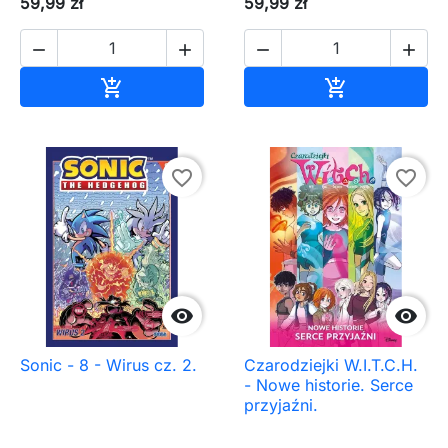
59,99 zł
59,99 zł




Dodaj do koszyka
Dodaj do ko


favorite_border
favorite_border


Sonic - 8 - Wirus cz. 2.
Czarodziejki W.I.T.C.H.
- Nowe historie. Serce
przyjaźni.