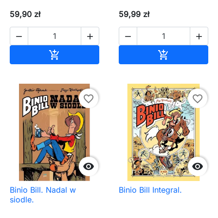
59,90 zł
59,99 zł




Dodaj do koszyka
Dodaj do ko


favorite_border
favorite_border


Binio Bill. Nadal w
Binio Bill Integral.
siodle.