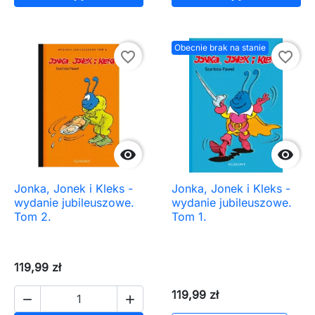
Obecnie brak na stanie
favorite_border
favorite_border


Jonka, Jonek i Kleks -
Jonka, Jonek i Kleks -
wydanie jubileuszowe.
wydanie jubileuszowe.
Tom 2.
Tom 1.
119,99 zł
119,99 zł

