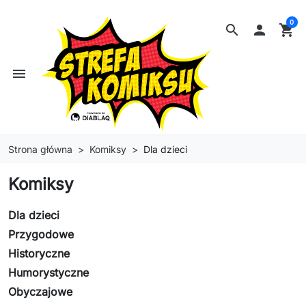
0
search

shopping_cart
menu
Strona główna
Komiksy
Dla dzieci
Komiksy
Dla dzieci
Przygodowe
Historyczne
Humorystyczne
Obyczajowe