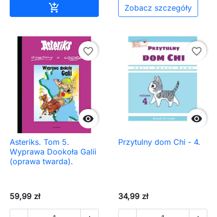
Dodaj do koszyka

Zobacz szczegóły
favorite_border
favorite_border


Asteriks. Tom 5.
Przytulny dom Chi - 4.
Wyprawa Dookoła Galii
(oprawa twarda).
59,99 zł
34,99 zł