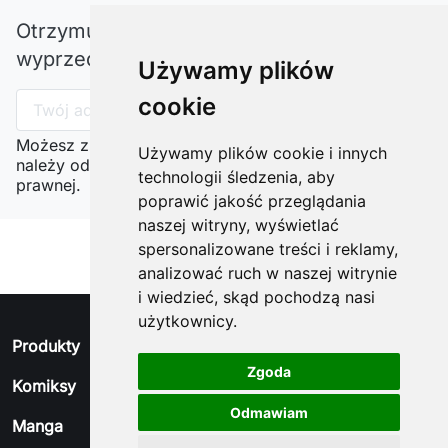
Otrzymuj informację o nowościach i
wyprzedażach
Używamy plików
cookie
Możesz zrezygnować w każdej chwili. W tym celu
Używamy plików cookie i innych
należy odnaleźć szczegóły w naszej informacji
technologii śledzenia, aby
prawnej.
poprawić jakość przeglądania
naszej witryny, wyświetlać
spersonalizowane treści i reklamy,
analizować ruch w naszej witrynie
i wiedzieć, skąd pochodzą nasi
użytkownicy.
arrow_drop_down
Produkty
Zgoda
arrow_drop_down
Komiksy
Odmawiam
arrow_drop_down
Manga