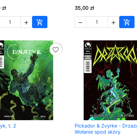
 zł
35,00 zł





Dodaj do koszyka
Dod
favorite_border
yk, t. 2
Pickador & Zvyrke - Drzaz

Szybki podgląd

Szybki podgląd
Wołanie spod skóry