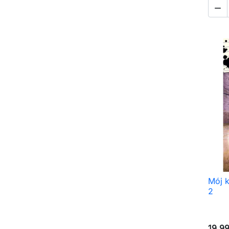

Mój k
2
19,99