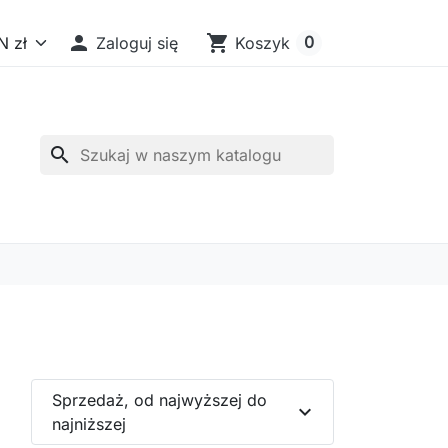

shopping_cart
0
Zaloguj się
Koszyk
search
Sprzedaż, od najwyższej do
expand_more
najniższej