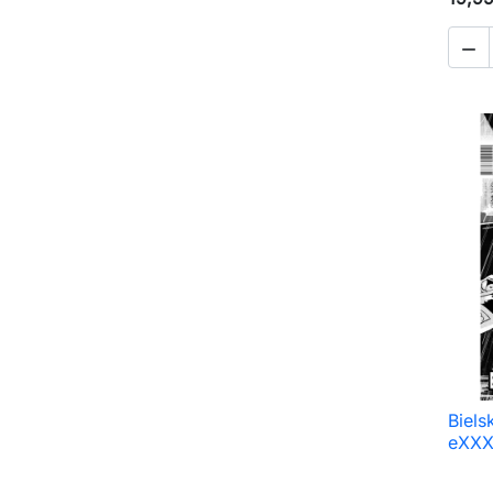

Biels
eXXX