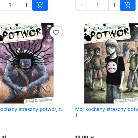





Dodaj do koszyka
Dod
favorite_border
ochany straszny potwór, t.
Mój kochany straszny potwó

Szybki podgląd

Szybki podgląd
1
 zł
19,99 zł