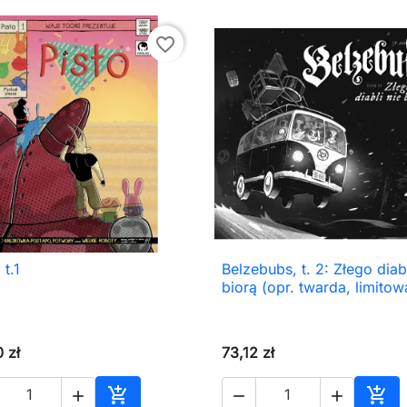
favorite_border
 t.1
Belzebubs, t. 2: Złego diabl

Szybki podgląd

Szybki podgląd
biorą (opr. twarda, limitow
 zł
73,12 zł




