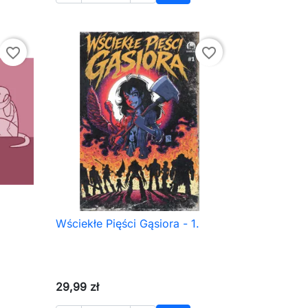
aj do koszyka
Dodaj do koszyka
favorite_border
favorite_border
Wściekłe Pięści Gąsiora - 1.

Szybki podgląd
29,99 zł