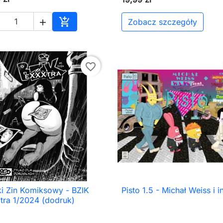

Zobacz szczegóły

Dodaj do koszyka
favorite_border
ki Zin Komiksowy - BZIK
Pisto 1.5 - Michał Weiss i i

Szybki podgląd

Szybki podgląd
tra 1/2024 (dodruk)