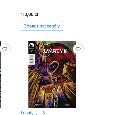
110,00 zł
Zobacz szczegóły
aj do koszyka
favorite_border
favorite_border
2
Lunatyk, t. 3