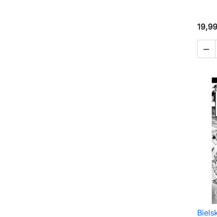
19,99

Biels