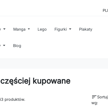
y
Manga
Lego
Figurki
Plakaty
y
Blog
jczęściej kupowane
sort
Sortuj
63 produktów.
wg: