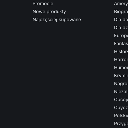
Promocje
Amery
Nowe produkty
Biogra
Najczęściej kupowane
Dla do
Dla dz
Europe
Fantas
Histo
Horro
Humor
Krymi
Nagro
Nieza
Obcoj
Obycz
Polski
Przyg