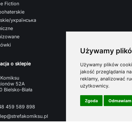
e Fiction
bohaterskie
ńskie/українська
niczne
nizowane
tówki
Używamy plikó
acja o sklepie
Używamy plików cookie 
jakość przeglądania na
 Komiksu
reklamy, analizować ru
egionów 52A
użytkownicy.
 Bielsko-Biała
a
Zgoda
Odmawiam
48 459 589 898
lep@strefakomiksu.pl