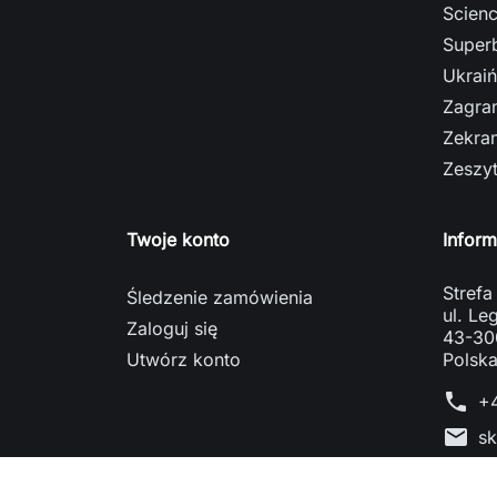
Scienc
Super
Ukrai
Zagra
Zekra
Zeszy
Twoje konto
Inform
Strefa
Śledzenie zamówienia
ul. L
Zaloguj się
43-300
Utwórz konto
Polsk
phone
+
mail
sk