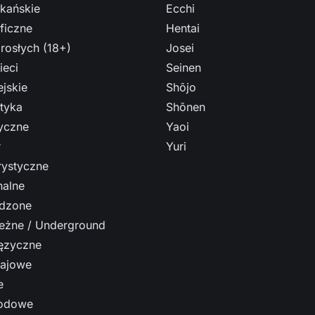
kańskie
Ecchi
ficzne
Hentai
rosłych (18+)
Josei
ieci
Seinen
jskie
Shōjo
tyka
Shōnen
ryczne
Yaoi
r
Yuri
ystyczne
nalne
dzone
leżne / Underground
ęzyczne
ajowe
e
odowe