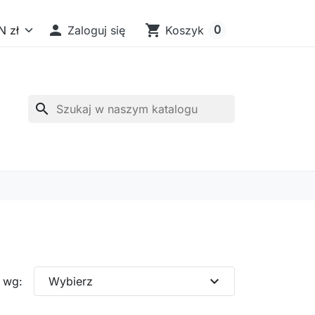

shopping_cart
0
Zaloguj się
Koszyk
search
expand_more
j wg:
Wybierz