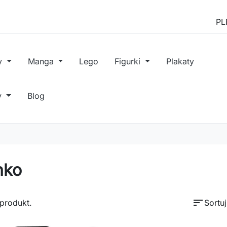
y
Manga
Lego
Figurki
Plakaty
y
Blog
nko
sort
 produkt.
Sortu