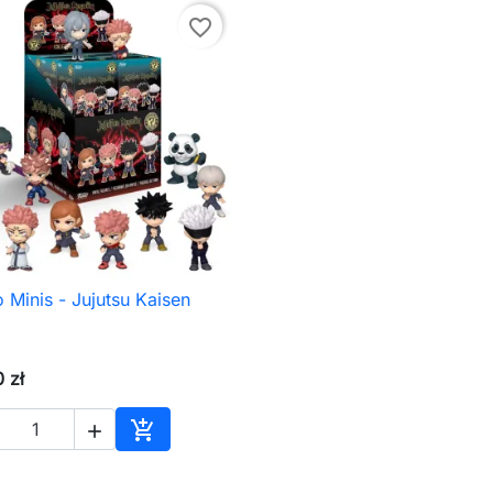
favorite_border
 Minis - Jujutsu Kaisen

Szybki podgląd
 zł


Dodaj do koszyka