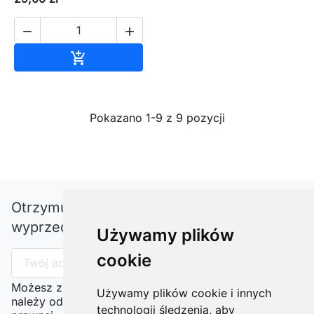


Dodaj do koszyka

Pokazano 1-9 z 9 pozycji
Otrzymuj informację o nowościach i
wyprzedażach
Używamy plików
cookie
Możesz zrezygnować w każdej chwili. W tym celu
Używamy plików cookie i innych
należy odnaleźć szczegóły w naszej informacji
technologii śledzenia, aby