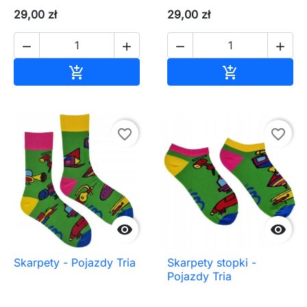
29,00 zł
29,00 zł




Dodaj do koszyka
Dodaj do ko


favorite_border
favorite_border


Skarpety - Pojazdy Tria
Skarpety stopki -
Pojazdy Tria