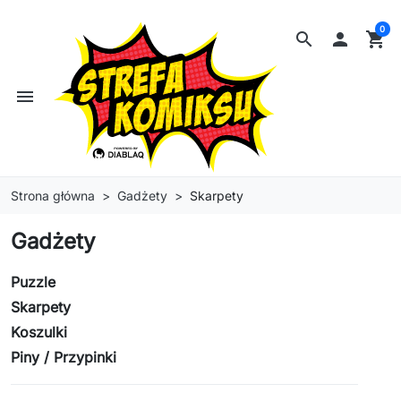
0
search

shopping_cart
menu
Strona główna
Gadżety
Skarpety
Gadżety
Puzzle
Skarpety
Koszulki
Piny / Przypinki