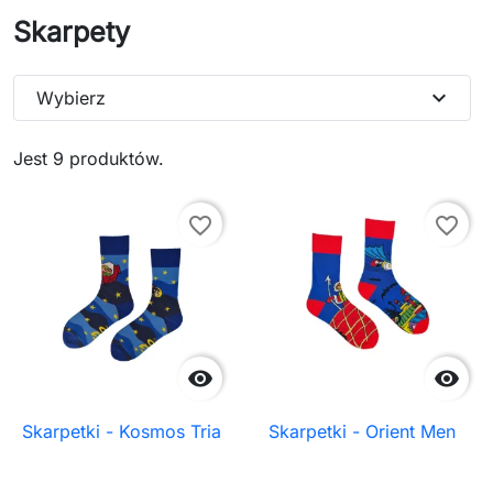
Skarpety
expand_more
Wybierz
Jest 9 produktów.
favorite_border
favorite_border


Skarpetki - Kosmos Tria
Skarpetki - Orient Men