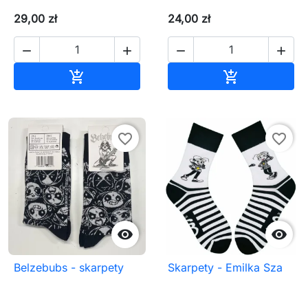
29,00 zł
24,00 zł




Dodaj do koszyka
Dodaj do ko


favorite_border
favorite_border


Belzebubs - skarpety
Skarpety - Emilka Sza