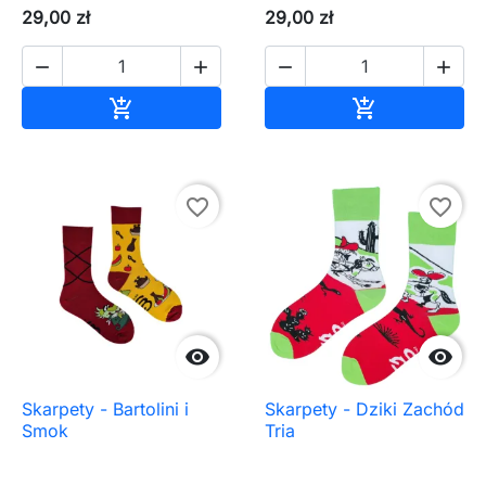
29,00 zł
29,00 zł




Dodaj do koszyka
Dodaj do ko


favorite_border
favorite_border


Skarpety - Bartolini i
Skarpety - Dziki Zachód
Smok
Tria