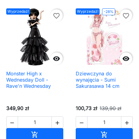
Wyprzedaż!
Wyprzedaż!
-28%
favorite_border
favorite_border


Monster High x
Dziewczyna do
Wednesday Doll -
wynajęcia - Sumi
Rave'n Wednesday
Sakurasawa 14 cm
349,90 zł
100,73 zł
139,90 zł




Dodaj do koszyka
Dodaj do ko

