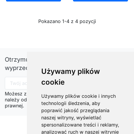
Pokazano 1-4 z 4 pozycji
Otrzymuj informację o nowościach i
wyprzedażach
Używamy plików
cookie
Możesz zrezygnować w każdej chwili. W tym celu
Używamy plików cookie i innych
należy odnaleźć szczegóły w naszej informacji
technologii śledzenia, aby
prawnej.
poprawić jakość przeglądania
naszej witryny, wyświetlać
spersonalizowane treści i reklamy,
analizować ruch w naszej witrynie