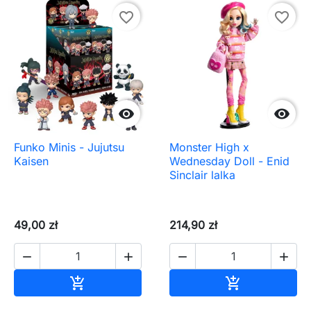
favorite_border
favorite_border


Funko Minis - Jujutsu
Monster High x
Kaisen
Wednesday Doll - Enid
Sinclair lalka
49,00 zł
214,90 zł




Dodaj do koszyka
Dodaj do ko

