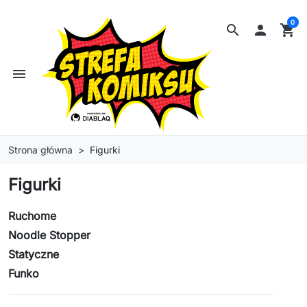
0
search

shopping_cart
menu
Strona główna
Figurki
Figurki
Ruchome
Noodle Stopper
Statyczne
Funko