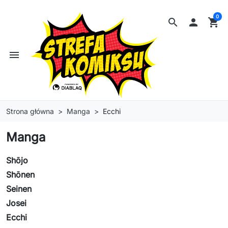
0
search

shopping_cart
menu
Strona główna
Manga
Ecchi
Manga
Shōjo
Shōnen
Seinen
Josei
Ecchi