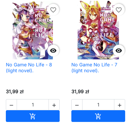
favorite_border
favorite_border


No Game No Life - 8
No Game No Life - 7
(light novel).
(light novel).
31,99 zł
31,99 zł




Dodaj do koszyka
Dodaj do ko

