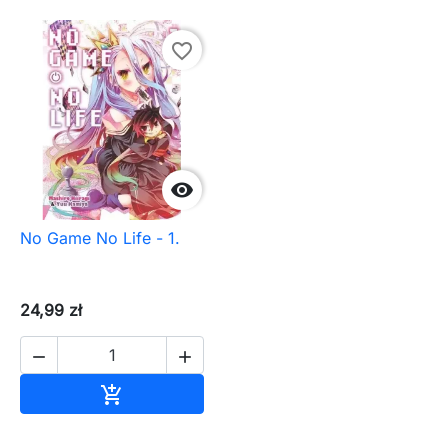
favorite_border

No Game No Life - 1.
24,99 zł


Dodaj do koszyka
