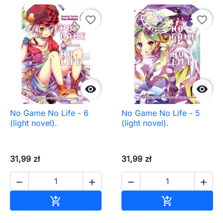
favorite_border
favorite_border


No Game No Life - 6
No Game No Life - 5
(light novel).
(light novel).
31,99 zł
31,99 zł




Dodaj do koszyka
Dodaj do ko

