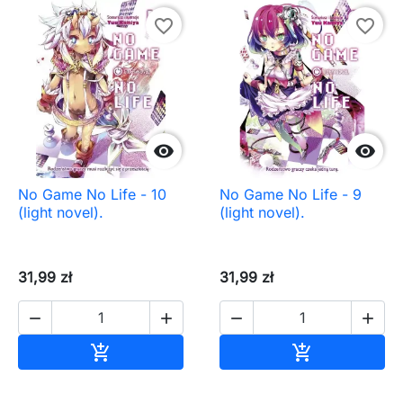
favorite_border
favorite_border


No Game No Life - 10
No Game No Life - 9
(light novel).
(light novel).
31,99 zł
31,99 zł




Dodaj do koszyka
Dodaj do ko

