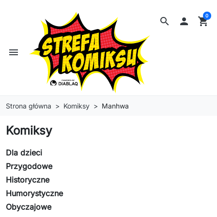
0
search

shopping_cart
menu
Strona główna
Komiksy
Manhwa
Komiksy
Dla dzieci
Przygodowe
Historyczne
Humorystyczne
Obyczajowe