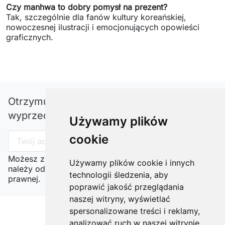
Czy manhwa to dobry pomysł na prezent?
Manhwa fantasy, romanse i
Tak, szczególnie dla fanów kultury koreańskiej,
nowoczesnej ilustracji i emocjonujących opowieści
historie akcji
graficznych.
Wśród manhw szczególnie popularne są opowieści
fantasy z elementami przygody, romantyczne historie
skupione na relacjach bohaterów oraz dynamiczne
serie akcji osadzone w futurystycznych lub
Otrzymuj informację o nowościach i
współczesnych realiach. Czytelnicy chętnie sięgają
wyprzedażach
Używamy plików
również po dramaty obyczajowe i thrillery, które
oferują bardziej realistyczne spojrzenie na życie
cookie
postaci.
Możesz zrezygnować w każdej chwili. W tym celu
Używamy plików cookie i innych
Różnorodność gatunkowa sprawia, że manhwa trafia
należy odnaleźć szczegóły w naszej informacji
technologii śledzenia, aby
prawnej.
zarówno do młodszych odbiorców, jak i dorosłych
poprawić jakość przeglądania
fanów komiksu poszukujących nowych doświadczeń
naszej witryny, wyświetlać
narracyjnych.
spersonalizowane treści i reklamy,
analizować ruch w naszej witrynie