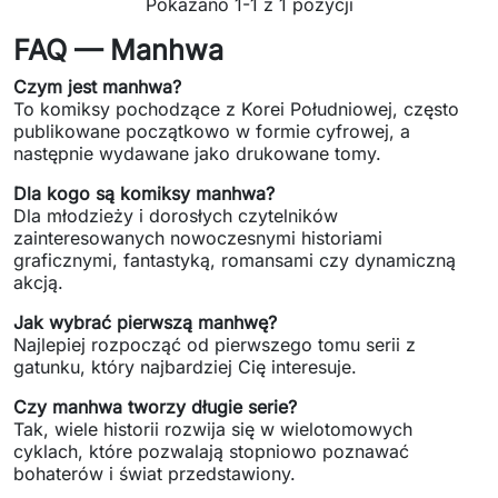
Pokazano 1-1 z 1 pozycji
FAQ — Manhwa
Co wyróżnia manhwę na tle
Czym jest manhwa?
innych komiksów?
To komiksy pochodzące z Korei Południowej, często
publikowane początkowo w formie cyfrowej, a
następnie wydawane jako drukowane tomy.
Koreańskie komiksy
często stawiają na intensywne
emocje bohaterów, szybkie zwroty akcji oraz
Dla kogo są komiksy manhwa?
atrakcyjną, nowoczesną kreskę. Charakterystyczne są
Dla młodzieży i dorosłych czytelników
zainteresowanych nowoczesnymi historiami
również dłuższe sceny dialogowe i rozbudowane
graficznymi, fantastyką, romansami czy dynamiczną
relacje między postaciami, które budują
akcją.
zaangażowanie czytelnika.
Jak wybrać pierwszą manhwę?
Wpływ publikacji cyfrowych sprawił, że wiele historii
Najlepiej rozpocząć od pierwszego tomu serii z
tworzonych jest z myślą o wygodnym czytaniu na
gatunku, który najbardziej Cię interesuje.
ekranie — z pionowym układem plansz i płynną
Czy manhwa tworzy długie serie?
narracją wizualną. Wydania drukowane pozwalają
Tak, wiele historii rozwija się w wielotomowych
natomiast cieszyć się ulubionymi tytułami w formie
cyklach, które pozwalają stopniowo poznawać
kolekcjonerskich tomów.
bohaterów i świat przedstawiony.