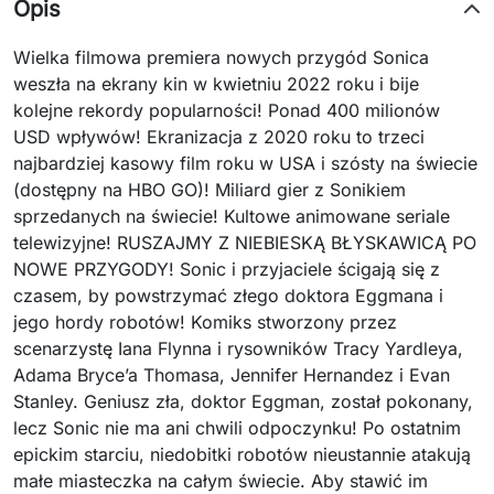
Opis
Wielka filmowa premiera nowych przygód Sonica
weszła na ekrany kin w kwietniu 2022 roku i bije
kolejne rekordy popularności! Ponad 400 milionów
USD wpływów! Ekranizacja z 2020 roku to trzeci
najbardziej kasowy film roku w USA i szósty na świecie
(dostępny na HBO GO)! Miliard gier z Sonikiem
sprzedanych na świecie! Kultowe animowane seriale
telewizyjne! RUSZAJMY Z NIEBIESKĄ BŁYSKAWICĄ PO
NOWE PRZYGODY! Sonic i przyjaciele ścigają się z
czasem, by powstrzymać złego doktora Eggmana i
jego hordy robotów! Komiks stworzony przez
scenarzystę Iana Flynna i rysowników Tracy Yardleya,
Adama Bryce’a Thomasa, Jennifer Hernandez i Evan
Stanley. Geniusz zła, doktor Eggman, został pokonany,
lecz Sonic nie ma ani chwili odpoczynku! Po ostatnim
epickim starciu, niedobitki robotów nieustannie atakują
małe miasteczka na całym świecie. Aby stawić im