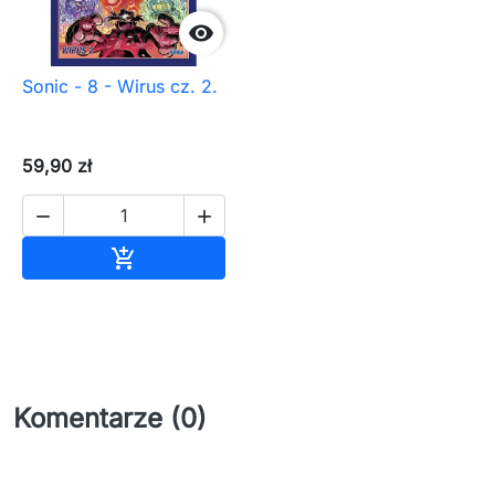

Sonic - 8 - Wirus cz. 2.
59,90 zł


Dodaj do koszyka

Komentarze (0)