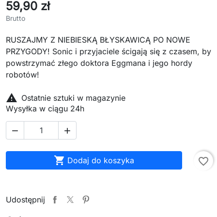
59,90 zł
Brutto
RUSZAJMY Z NIEBIESKĄ BŁYSKAWICĄ PO NOWE
PRZYGODY! Sonic i przyjaciele ścigają się z czasem, by
powstrzymać złego doktora Eggmana i jego hordy
robotów!

Ostatnie sztuki w magazynie
Wysyłka w ciągu 24h



Dodaj do koszyka
favorite_border
Udostępnij