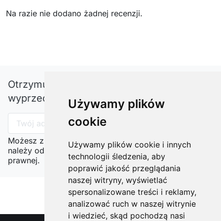
Na razie nie dodano żadnej recenzji.
Otrzymuj informację o nowościach i
wyprzedażach
Używamy plików
cookie
Możesz zrezygnować w każdej chwili. W tym celu
Używamy plików cookie i innych
należy odnaleźć szczegóły w naszej informacji
technologii śledzenia, aby
prawnej.
poprawić jakość przeglądania
naszej witryny, wyświetlać
spersonalizowane treści i reklamy,
analizować ruch w naszej witrynie
i wiedzieć, skąd pochodzą nasi