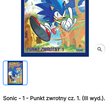
search
Sonic - 1 - Punkt zwrotny cz. 1. (III wyd.).