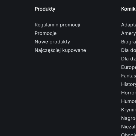
Produkty
Komik
Regulamin promocji
Adapt
Promocje
Amery
Nowe produkty
Biogra
Najczęściej kupowane
Dla do
Dla dz
Europe
Fantas
Histo
Horro
Humor
Krymi
Nagro
Nieza
Obcoj