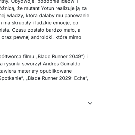
entny. Obydwoje, podobnie ideowi i
óżnicą, że mutant Yotun realizuje ją za
nej władzy, która dałaby mu panowanie
h ma skrupuły i ludzkie emocje, co
nista. Czasu zostało bardzo mało, a
i oraz pewnej androidki, która mimo
ółtwórca filmu „Blade Runner 2049”) i
 a rysunki stworzył Andres Guinaldo
zawiera materiały opublikowane
potkanie”, „Blade Runner 2029: Echa”,