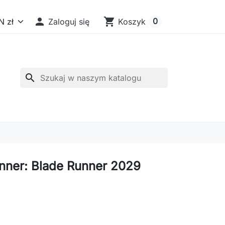

shopping_cart
0
Zaloguj się
Koszyk
search
nner: Blade Runner 2029