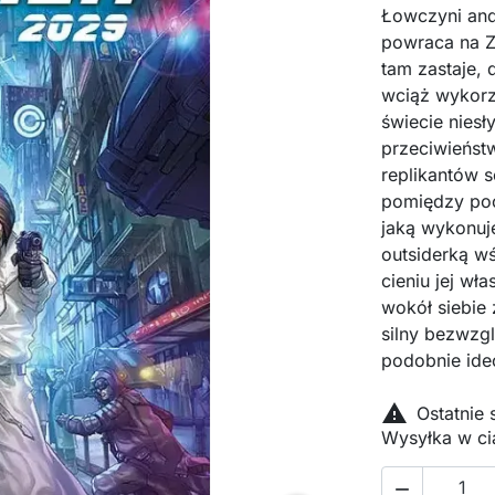
Łowczyni and
powraca na Z
tam zastaje, 
wciąż wykorz
świecie nies
przeciwieństw
replikantów 
pomiędzy po
jaką wykonuj
outsiderką w
cieniu jej wł
wokół siebie 
silny bezwzgl
podobnie ideo

Ostatnie
Wysyłka w ci
