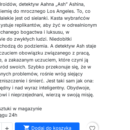
roidów, detektyw Aahna „Ash” Ashina,
iemię do mrocznego Los Angeles. To, co
dalekie jest od sielanki. Kasta wybrańców
ystuje replikantów, aby żyć w odrealnionym
łychanego bogactwa i luksusu, w
ie do zwykłych ludzi. Niedobitki
schodzą do podziemia. A detektyw Ash staje
czuciem obowiązku związanego z pracą,
e, a zakazanym uczuciem, które czyni ją
śród swoich. Szybko przekonuje się, że w
asnych problemów, rośnie wróg siejący
zniszczenie i śmierć. Jest taki sam jak ona:
ędny i nad wyraz inteligentny. Obydwoje,
wi i nieprzejednani, wierzą w swoją misję.
 sztuki w magazynie
ągu 24h

Dodaj do koszyka
favorite_border
