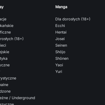
sy
Manga
acje
Dla dorosłych (18+)
kańskie
Ecchi
ficzne
Hentai
rosłych (18+)
Josei
ieci
Seinen
jskie
Shōjo
tyka
Shōnen
ryczne
Yaoi
r
Yuri
ystyczne
nalne
dzone
leżne / Underground
ęzyczne