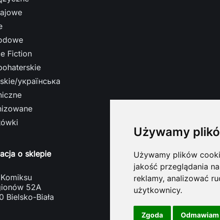
ajowe
e
odowe
e Fiction
bohaterskie
ńskie/українська
niczne
nizowane
tówki
Używamy plikó
acja o sklepie
Używamy plików cookie 
jakość przeglądania na
 Komiksu
reklamy, analizować ru
egionów 52A
użytkownicy.
 Bielsko-Biała
a
Zgoda
Odmawiam