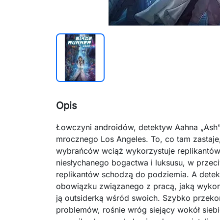
Opis
Łowczyni androidów, detektyw Aahna „Ash”
mrocznego Los Angeles. To, co tam zastaje, 
wybrańców wciąż wykorzystuje replikantów
niesłychanego bogactwa i luksusu, w przeci
replikantów schodzą do podziemia. A dete
obowiązku związanego z pracą, jaką wykon
ją outsiderką wśród swoich. Szybko przekonu
problemów, rośnie wróg siejący wokół siebie