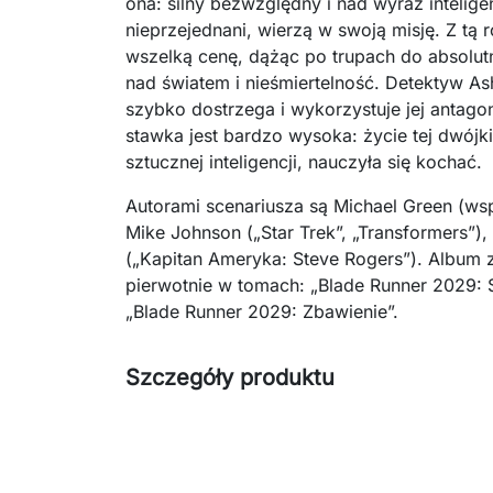
ona: silny bezwzględny i nad wyraz intelig
nieprzejednani, wierzą w swoją misję. Z tą r
wszelką cenę, dążąc po trupach do absolut
nad światem i nieśmiertelność. Detektyw As
szybko dostrzega i wykorzystuje jej antago
stawka jest bardzo wysoka: życie tej dwójk
sztucznej inteligencji, nauczyła się kochać.
Autorami scenariusza są Michael Green (wsp
Mike Johnson („Star Trek”, „Transformers”),
(„Kapitan Ameryka: Steve Rogers”). Album 
pierwotnie w tomach: „Blade Runner 2029: S
„Blade Runner 2029: Zbawienie”.
Szczegóły produktu