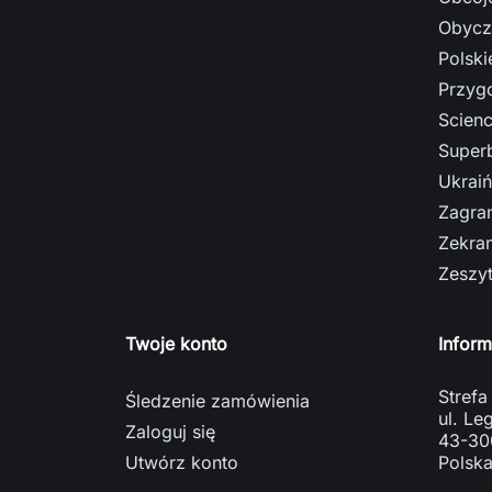
Obycz
Polski
Przyg
Scienc
Super
Ukrai
Zagra
Zekra
Zeszy
Twoje konto
Inform
Strefa
Śledzenie zamówienia
ul. L
Zaloguj się
43-300
Utwórz konto
Polsk