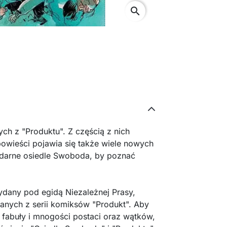
search
ch z "Produktu". Z częścią z nich
opowieści pojawia się także wiele nowych
ndarne osiedle Swoboda, by poznać
ydany pod egidą Niezależnej Prasy,
anych z serii komiksów "Produkt". Aby
 fabuły i mnogości postaci oraz wątków,