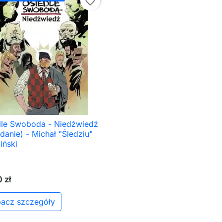
favorite_border
dle Swoboda - Niedźwiedź

Szybki podgląd
ydanie) - Michał "Śledziu"
iński
 zł
acz szczegóły