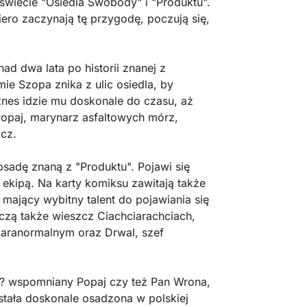
wiecie "Osiedla Swobody" i "Produktu".
iero zaczynają tę przygodę, poczują się,
ad dwa lata po historii znanej z
ie Szopa znika z ulic osiedla, by
znes idzie mu doskonale do czasu, aż
opaj, marynarz asfaltowych mórz,
cz.
sadę znaną z "Produktu". Pojawi się
ekipą. Na karty komiksu zawitają także
r mający wybitny talent do pojawiania się
czą także wieszcz Ciachciarachciach,
paranormalnym oraz Drwal, szef
 ? wspomniany Popaj czy też Pan Wrona,
została doskonale osadzona w polskiej