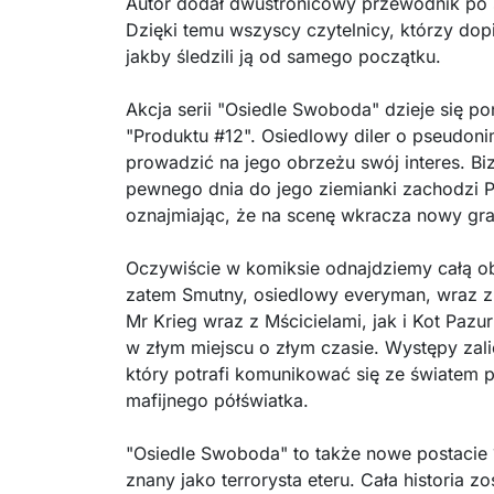
Autor dodał dwustronicowy przewodnik po ś
Dzięki temu wszyscy czytelnicy, którzy dop
jakby śledzili ją od samego początku.
Akcja serii "Osiedle Swoboda" dzieje się pon
"Produktu #12". Osiedlowy diler o pseudonim
prowadzić na jego obrzeżu swój interes. Bi
pewnego dnia do jego ziemianki zachodzi P
oznajmiając, że na scenę wkracza nowy gra
Oczywiście w komiksie odnajdziemy całą ob
zatem Smutny, osiedlowy everyman, wraz z 
Mr Krieg wraz z Mścicielami, jak i Kot Pazu
w złym miejscu o złym czasie. Występy zali
który potrafi komunikować się ze światem 
mafijnego półświatka.
"Osiedle Swoboda" to także nowe postacie
znany jako terrorysta eteru. Cała historia 