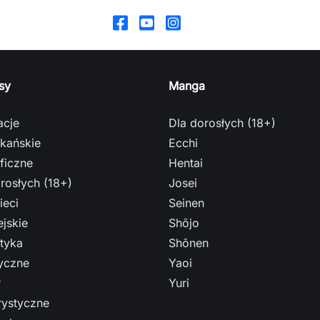
sy
Manga
acje
Dla dorosłych (18+)
kańskie
Ecchi
ficzne
Hentai
rosłych (18+)
Josei
ieci
Seinen
jskie
Shōjo
tyka
Shōnen
ryczne
Yaoi
r
Yuri
ystyczne