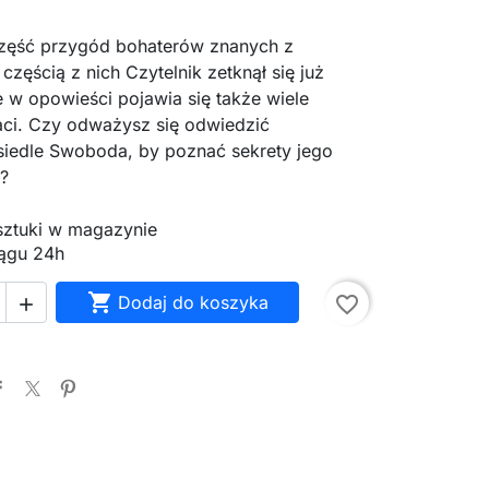
część przygód bohaterów znanych z
 częścią z nich Czytelnik zetknął się już
e w opowieści pojawia się także wiele
ci. Czy odważysz się odwiedzić
siedle Swoboda, by poznać sekrety jego
?
 sztuki w magazynie
ągu 24h

Dodaj do koszyka
favorite_border
