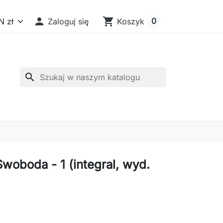

shopping_cart
0
Zaloguj się
Koszyk
search
Swoboda - 1 (integral, wyd.