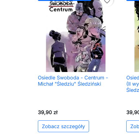
favorite_border
Osiedle Swoboda - Centrum -
Osie

Szybki podgląd
Michał "Śledziu" Śledziński
(II w
Śledz
39,90 zł
39,90
Zobacz szczegóły
Zob