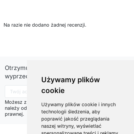
Na razie nie dodano żadnej recenzji.
Otrzymuj informację o nowościach i
wyprzedażach
Używamy plików
cookie
Możesz zrezygnować w każdej chwili. W tym celu
Używamy plików cookie i innych
należy odnaleźć szczegóły w naszej informacji
technologii śledzenia, aby
prawnej.
poprawić jakość przeglądania
naszej witryny, wyświetlać
spersonalizowane treści i reklamy,