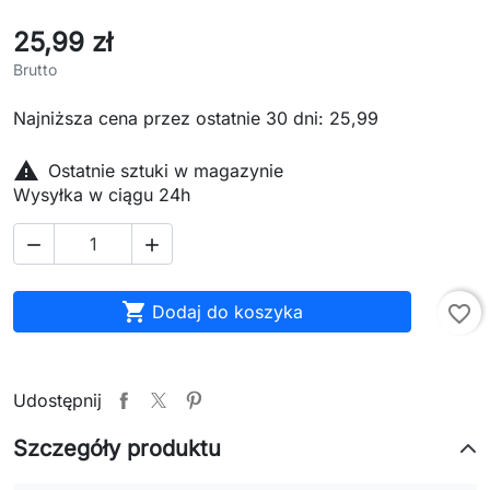
25,99 zł
Brutto
Najniższa cena przez ostatnie 30 dni: 25,99

Ostatnie sztuki w magazynie
Wysyłka w ciągu 24h



Dodaj do koszyka
favorite_border
Udostępnij
Szczegóły produktu