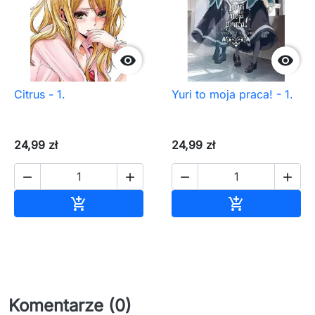


Citrus - 1.
Yuri to moja praca! - 1.
24,99 zł
24,99 zł




Dodaj do koszyka
Dodaj do ko


Komentarze (0)