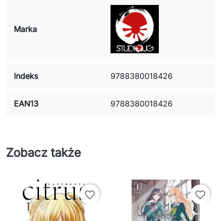
Marka
Indeks
9788380018426
EAN13
9788380018426
Zobacz także
favorite_border
favorite_border