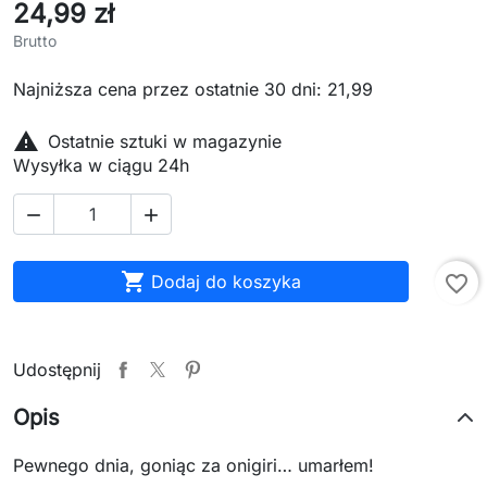
24,99 zł
Brutto
Najniższa cena przez ostatnie 30 dni: 21,99

Ostatnie sztuki w magazynie
Wysyłka w ciągu 24h



Dodaj do koszyka
favorite_border
Udostępnij
Opis
Pewnego dnia, goniąc za onigiri… umarłem!