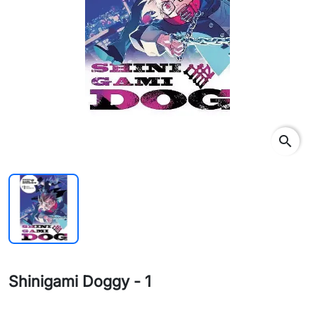
search
Shinigami Doggy - 1