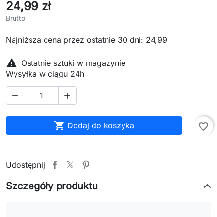
24,99 zł
Brutto
Najniższa cena przez ostatnie 30 dni: 24,99

Ostatnie sztuki w magazynie
Wysyłka w ciągu 24h



Dodaj do koszyka
favorite_border
Udostępnij
Szczegóły produktu