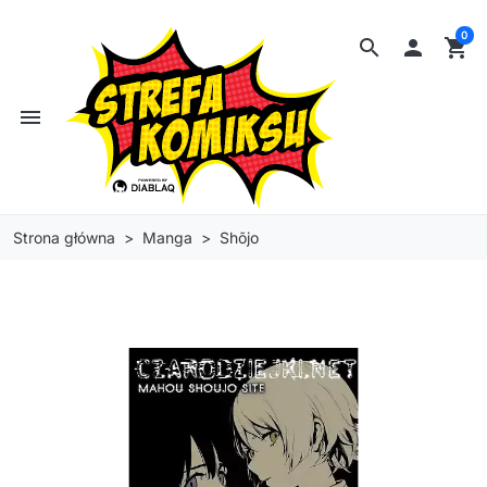
0
search

shopping_cart
menu
Strona główna
Manga
Shōjo