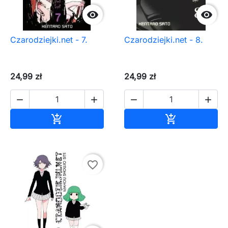


Czarodziejki.net - 7.
Czarodziejki.net - 8.
24,99 zł
24,99 zł




Dodaj do koszyka
Dodaj do ko


favorite_border