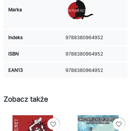
Marka
Indeks
9788380964952
ISBN
9788380964952
EAN13
9788380964952
Zobacz także
favorite_border
favorite_border