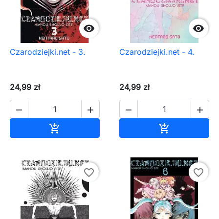


Czarodziejki.net - 3.
Czarodziejki.net - 4.
24,99 zł
24,99 zł




Dodaj do koszyka
Dodaj do ko


favorite_border
favorite_border