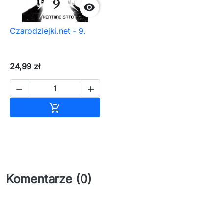

Czarodziejki.net - 9.
24,99 zł


Dodaj do koszyka

Komentarze (0)