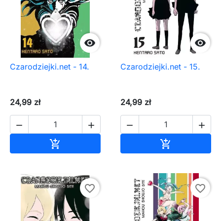


Czarodziejki.net - 14.
Czarodziejki.net - 15.
24,99 zł
24,99 zł




Dodaj do koszyka
Dodaj do ko


favorite_border
favorite_border