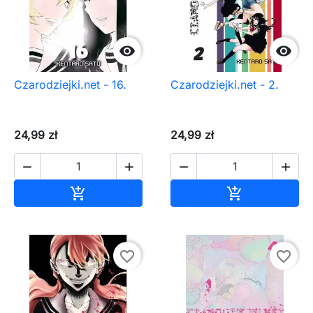


Czarodziejki.net - 16.
Czarodziejki.net - 2.
24,99 zł
24,99 zł




Dodaj do koszyka
Dodaj do ko


favorite_border
favorite_border