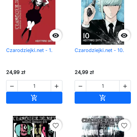


Czarodziejki.net - 1.
Czarodziejki.net - 10.
24,99 zł
24,99 zł




Dodaj do koszyka
Dodaj do ko


favorite_border
favorite_border