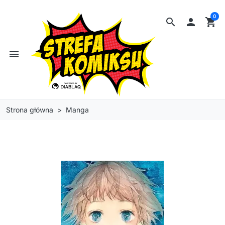
0
search

shopping_cart
menu
Strona główna
Manga