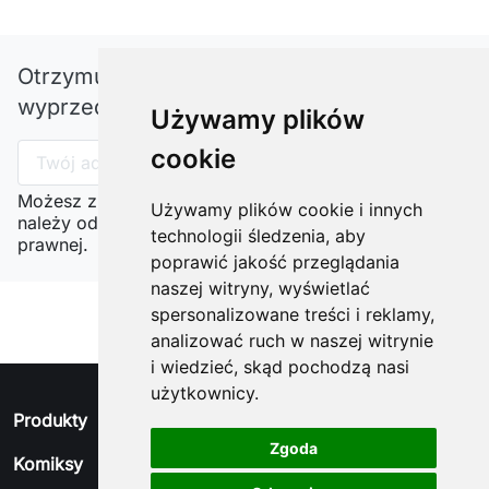
Otrzymuj informację o nowościach i
wyprzedażach
Używamy plików
cookie
Możesz zrezygnować w każdej chwili. W tym celu
Używamy plików cookie i innych
należy odnaleźć szczegóły w naszej informacji
technologii śledzenia, aby
prawnej.
poprawić jakość przeglądania
naszej witryny, wyświetlać
spersonalizowane treści i reklamy,
analizować ruch w naszej witrynie
i wiedzieć, skąd pochodzą nasi
użytkownicy.
arrow_drop_down
Produkty
Zgoda
arrow_drop_down
Komiksy