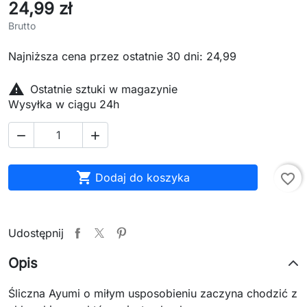
24,99 zł
Brutto
Najniższa cena przez ostatnie 30 dni: 24,99

Ostatnie sztuki w magazynie
Wysyłka w ciągu 24h



Dodaj do koszyka
favorite_border
Udostępnij
Opis
Śliczna Ayumi o miłym usposobieniu zaczyna chodzić z