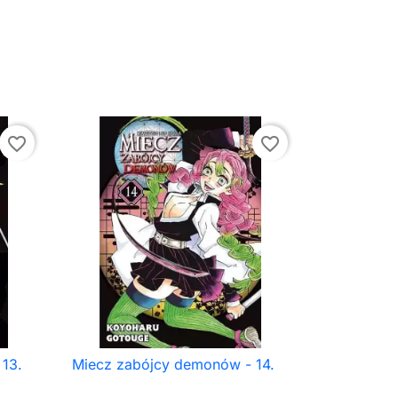
favorite_border
favorite_border
13.
Miecz zabójcy demonów - 14.

Szybki podgląd