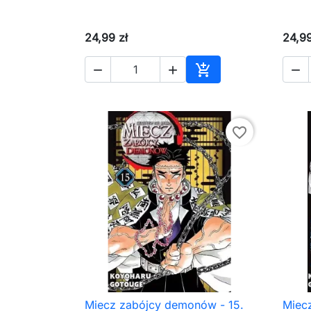
24,99 zł
24,99




Dodaj do koszyka
favorite_border
Miecz zabójcy demonów - 15.
Miec