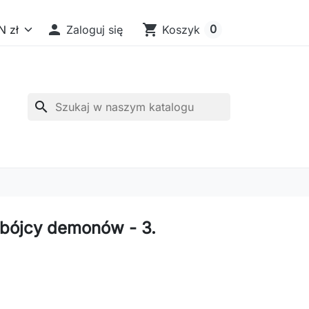

shopping_cart
0
Zaloguj się
Koszyk
search
bójcy demonów - 3.