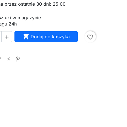
a przez ostatnie 30 dni: 25,00
 sztuki w magazynie
ągu 24h

Dodaj do koszyka
favorite_border
