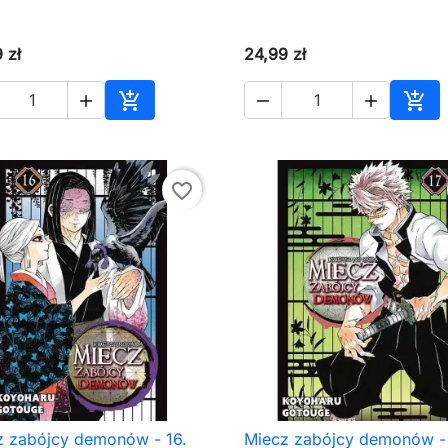
 zł
24,99 zł





Dodaj do koszyka
Dod
favorite_border
z zabójcy demonów - 16.
Miecz zabójcy demonów - 