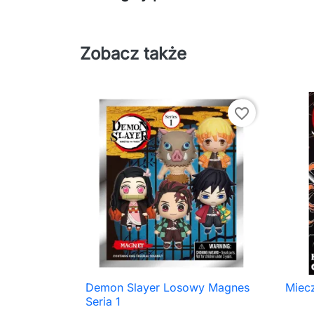
Zobacz także
favorite_border
Demon Slayer Losowy Magnes
Miec

Szybki podgląd
Seria 1