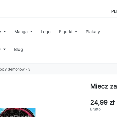
y
Manga
Lego
Figurki
Plakaty
y
Blog
ójcy demonów - 3.
Miecz za
24,99 zł
Brutto