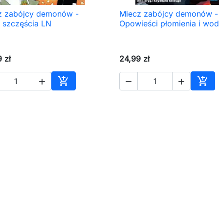
z zabójcy demonów -
Miecz zabójcy demonów -

Szybki podgląd

Szybki podgląd
 szczęścia LN
Opowieści płomienia i wo
 zł
24,99 zł





Dodaj do koszyka
Dod