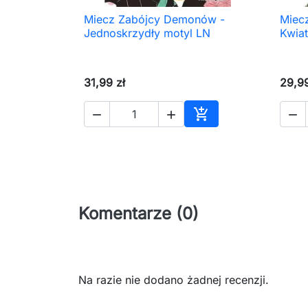
Miecz Zabójcy Demonów -
Miec

Szybki podgląd
Jednoskrzydły motyl LN
Kwiat
31,99 zł
29,99




Dodaj do koszyka
Komentarze (0)
Na razie nie dodano żadnej recenzji.