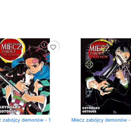
favorite_border
z zabójcy demonów - 1
Miecz zabójcy demonów - 

Szybki podgląd

Szybki podgląd