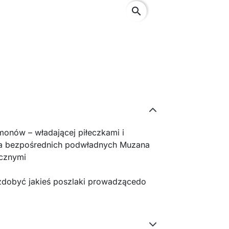
search
monów – władającej piłeczkami i
ę za bezpośrednich podwładnych Muzana
cznymi
zdobyć jakieś poszlaki prowadzącedo