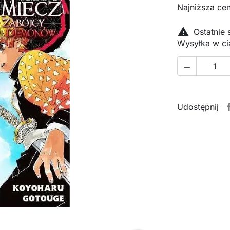
Najniższa cen

Ostatnie
Wysyłka w ci

Udostępnij