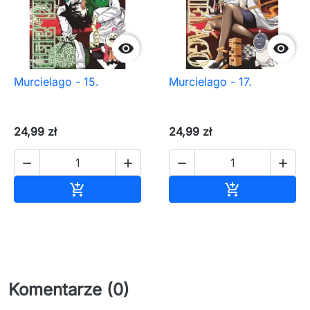


Murcielago - 15.
Murcielago - 17.
24,99 zł
24,99 zł




Dodaj do koszyka
Dodaj do ko


Komentarze (0)