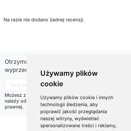
Na razie nie dodano żadnej recenzji.
Otrzymuj informację o nowościach i
wyprzedażach
Używamy plików
cookie
Możesz zrezygnować w każdej chwili. W tym celu
Używamy plików cookie i innych
należy odnaleźć szczegóły w naszej informacji
technologii śledzenia, aby
prawnej.
poprawić jakość przeglądania
naszej witryny, wyświetlać
spersonalizowane treści i reklamy,