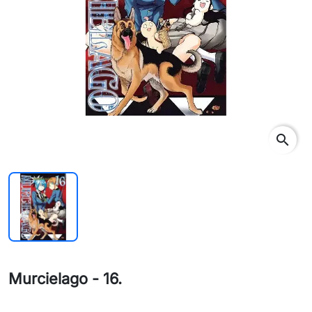
search
Murcielago - 16.