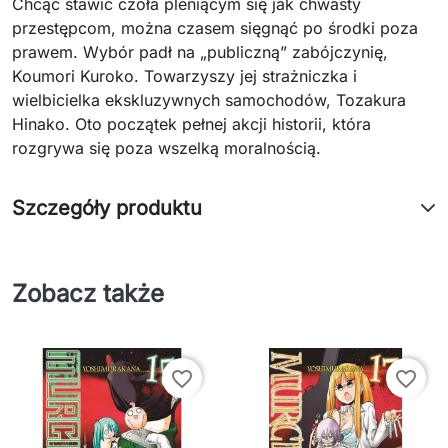
Chcąc stawić czoła pleniącym się jak chwasty
przestępcom, można czasem sięgnąć po środki poza
prawem. Wybór padł na „publiczną” zabójczynię,
Koumori Kuroko. Towarzyszy jej strażniczka i
wielbicielka ekskluzywnych samochodów, Tozakura
Hinako. Oto początek pełnej akcji historii, która
rozgrywa się poza wszelką moralnością.
Szczegóły produktu
Zobacz także
favorite_border
favorite_border