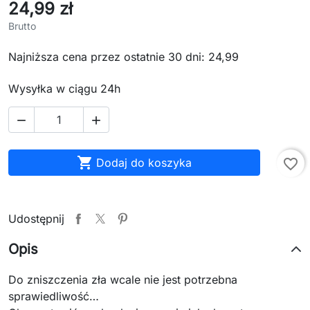
24,99 zł
Brutto
Najniższa cena przez ostatnie 30 dni: 24,99
Wysyłka w ciągu 24h



Dodaj do koszyka
favorite_border
Udostępnij
Opis
Do zniszczenia zła wcale nie jest potrzebna
sprawiedliwość…