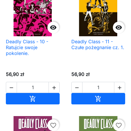


Deadly Class - 10 -
Deadly Class - 11 -
Ratujcie swoje
Czułe pożegnanie cz. 1.
pokolenie.
56,90 zł
56,90 zł




Dodaj do koszyka
Dodaj do ko


favorite_border
favorite_border