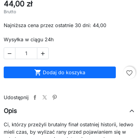
44,00 zł
Brutto
Najniższa cena przez ostatnie 30 dni: 44,00
Wysyłka w ciągu 24h



Dodaj do koszyka
favorite_border
Udostępnij
Opis
Ci, którzy przeżyli brutalny finał ostatniej historii, ledwo
mieli czas, by wylizać rany przed pojawianiem się w