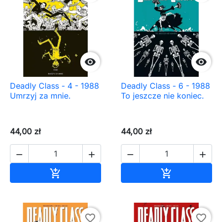


Deadly Class - 4 - 1988
Deadly Class - 6 - 1988
Umrzyj za mnie.
To jeszcze nie koniec.
44,00 zł
44,00 zł




Dodaj do koszyka
Dodaj do ko


favorite_border
favorite_border