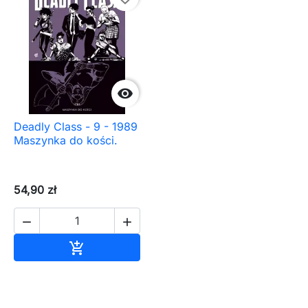

Deadly Class - 9 - 1989
Maszynka do kości.
54,90 zł


Dodaj do koszyka
