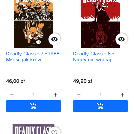


Deadly Class - 7 - 1988
Deadly Class - 8 -
Miłość jak krew.
Nigdy nie wracaj.
46,00 zł
49,90 zł




Dodaj do koszyka
Dodaj do ko


favorite_border