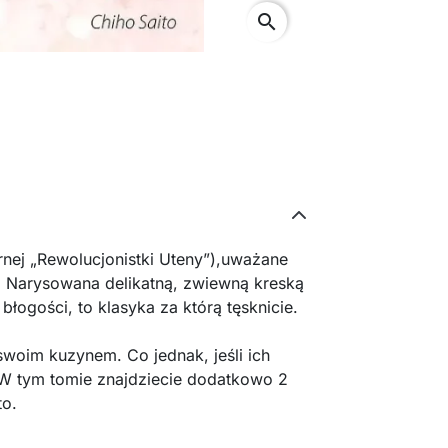
search
rnej „Rewolucjonistki Uteny”),uważane
h. Narysowana delikatną, zwiewną kreską
 błogości, to klasyka za którą tęsknicie.
swoim kuzynem. Co jednak, jeśli ich
 W tym tomie znajdziecie dodatkowo 2
to.