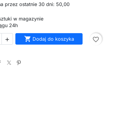
a przez ostatnie 30 dni: 50,00
 sztuki w magazynie
ągu 24h

Dodaj do koszyka
favorite_border
