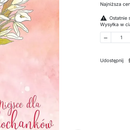
Najniższa cen

Ostatnie
Wysyłka w ci

Udostępnij