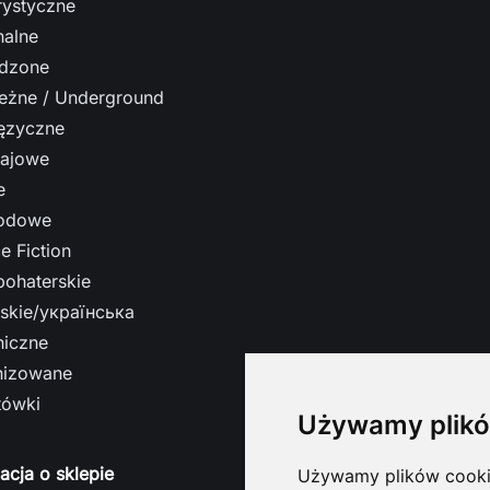
ystyczne
nalne
dzone
leżne / Underground
ęzyczne
ajowe
e
odowe
e Fiction
bohaterskie
ńskie/українська
niczne
nizowane
tówki
Używamy plikó
acja o sklepie
Używamy plików cookie 