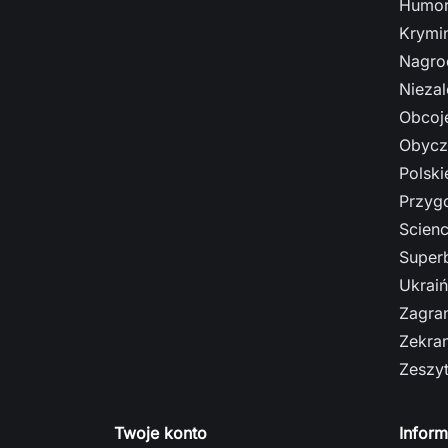
Humor
Krymi
Nagro
Nieza
Obcoj
Obycz
Polski
Przyg
Scienc
Super
Ukrai
Zagra
Zekra
Zeszy
Twoje konto
Inform