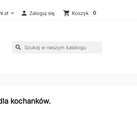

shopping_cart
0
Zaloguj się
Koszyk
search
dla kochanków.