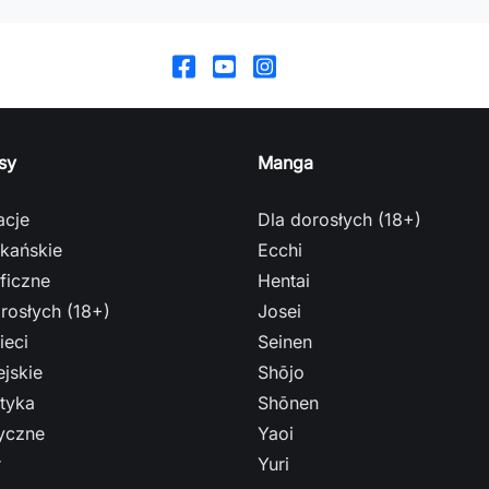
sy
Manga
acje
Dla dorosłych (18+)
kańskie
Ecchi
ficzne
Hentai
rosłych (18+)
Josei
ieci
Seinen
jskie
Shōjo
tyka
Shōnen
ryczne
Yaoi
r
Yuri