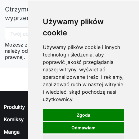
Otrzymuj informację o nowościach i
wyprzedażach
Używamy plików
cookie
Możesz zrezygnować w każdej chwili. W tym celu
Używamy plików cookie i innych
należy odnaleźć szczegóły w naszej informacji
technologii śledzenia, aby
prawnej.
poprawić jakość przeglądania
naszej witryny, wyświetlać
spersonalizowane treści i reklamy,
analizować ruch w naszej witrynie
i wiedzieć, skąd pochodzą nasi
użytkownicy.
arrow_drop_down
Produkty
Zgoda
arrow_drop_down
Komiksy
Odmawiam
arrow_drop_down
Manga