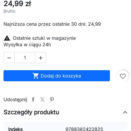
24,99 zł
Brutto
Najniższa cena przez ostatnie 30 dni: 24,99

Ostatnie sztuki w magazynie
Wysyłka w ciągu 24h



Dodaj do koszyka
favorite_border
Udostępnij
Szczegóły produktu
Indeks
9788382422825