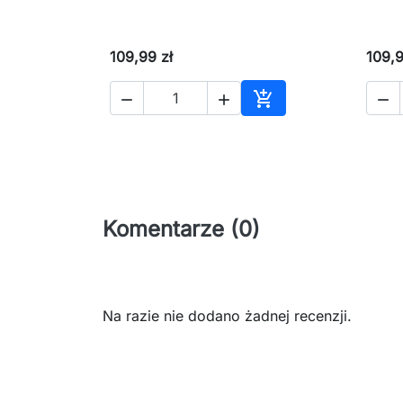
109,99 zł
109,9




Dodaj do koszyka
Komentarze (0)
Na razie nie dodano żadnej recenzji.