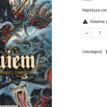
Najniższa cen

Ostatnie

Udostępnij