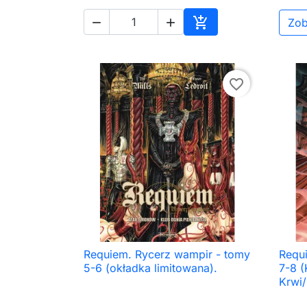

Zob


Dodaj do koszyka
favorite_border
Requiem. Rycerz wampir - tomy
Requ

Szybki podgląd
5-6 (okładka limitowana).
7-8 (
Krwi