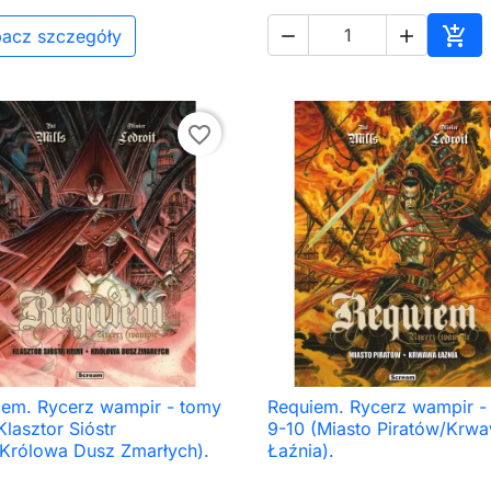

acz szczegóły


Dod
favorite_border
iem. Rycerz wampir - tomy
Requiem. Rycerz wampir -

Szybki podgląd

Szybki podgląd
Klasztor Sióstr
9-10 (Miasto Piratów/Krw
/Królowa Dusz Zmarłych).
Łaźnia).