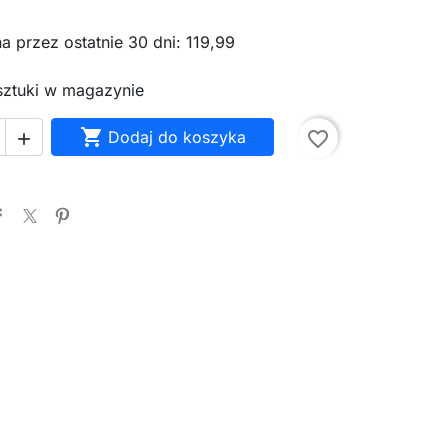
a przez ostatnie 30 dni: 119,99
 sztuki w magazynie

Dodaj do koszyka
favorite_border
