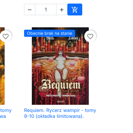



aj do koszyka
Dodaj do koszyka
Obecnie brak na stanie
favorite_border
favorite_border
 tomy
Requiem. Rycerz wampir - tomy

Szybki podgląd
awa
9-10 (okładka limitowana).