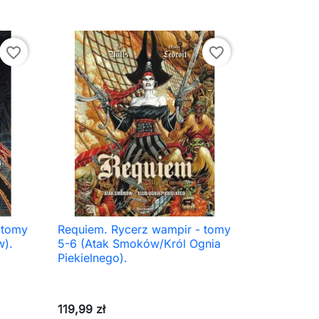
favorite_border
favorite_border
 tomy
Requiem. Rycerz wampir - tomy

Szybki podgląd
w).
5-6 (Atak Smoków/Król Ognia
Piekielnego).
119,99 zł