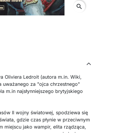
search
Oliviera Ledroit (autora m.in. Wiki,
za uważanego za "ojca chrzestnego"
la m.in najsłynniejszego brytyjskiego
zasów II wojny światowej, spodziewa się
 świata, gdzie czas płynie w przeciwnym
 miejscu jako wampir, elita rządząca,