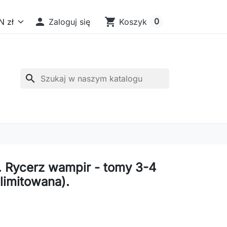

shopping_cart
0
Zaloguj się
Koszyk
search
 Rycerz wampir - tomy 3-4
limitowana).