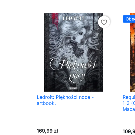
Obec
favorite_border
Ledroit: Piękności noce -
Requ

Szybki podgląd
artbook.
1-2 (
Maca
169,99 zł
109,9