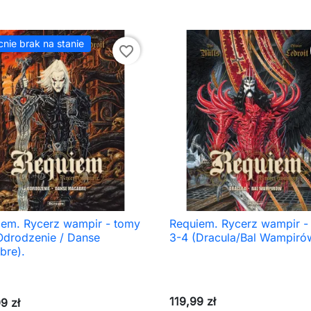
nie brak na stanie
favorite_border
iem. Rycerz wampir - tomy
Requiem. Rycerz wampir -

Szybki podgląd

Szybki podgląd
Odrodzenie / Danse
3-4 (Dracula/Bal Wampiró
bre).
119,99 zł
9 zł