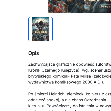
Opis
Zachwycająca graficznie opowieść autorstwa 
Kronik Czarnego Księżyca), wg. scenarius
brytyjskiego komiksu- Pata Millsa (założycie
wydawnictwa komiksowego 2000 A.D.).
Po śmierci Heinrich, niemiecki żołnierz z c
odnaleźć spokój, a nie chaos Odrodzenia –
kierunku. Powróciwszy do istnienia w nowym