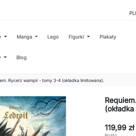
y
Manga
Lego
Figurki
Plakaty
y
Blog
em. Rycerz wampir - tomy 3-4 (okładka limitowana).
Requiem.
(okładka 
119,99 zł
Brutto