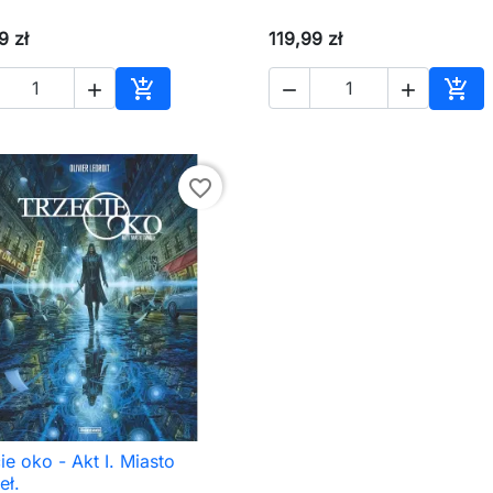
9 zł
119,99 zł





Dodaj do koszyka
Dod
favorite_border
ie oko - Akt I. Miasto

Szybki podgląd
eł.