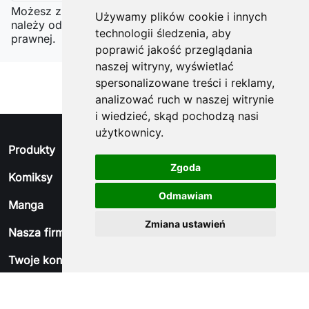
Możesz zrezygnować w każdej chwili. W tym celu
Używamy plików cookie i innych
należy odnaleźć szczegóły w naszej informacji
technologii śledzenia, aby
prawnej.
poprawić jakość przeglądania
naszej witryny, wyświetlać
spersonalizowane treści i reklamy,
analizować ruch w naszej witrynie
i wiedzieć, skąd pochodzą nasi
użytkownicy.
arrow_drop_down
Produkty
Zgoda
arrow_drop_down
Komiksy
Odmawiam
arrow_drop_down
Manga
Zmiana ustawień
arrow_drop_down
Nasza firma
arrow_drop_down
Twoje konto
arrow_drop_down
Informacja o sklepie