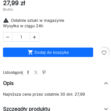
27,99 zł
Brutto

Ostatnie sztuki w magazynie
Wysyłka w ciągu 24h



Dodaj do koszyka
favorite_border
Udostępnij
Opis
Najniższa cena przez ostatnie 30 dni: 27,99
Szczegóły produktu