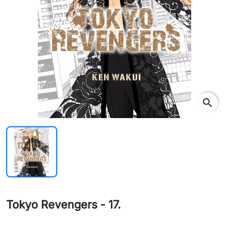
search
Tokyo Revengers - 17.