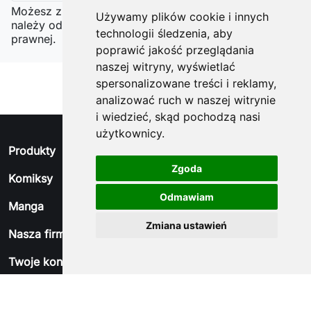
Możesz zrezygnować w każdej chwili. W tym celu
Używamy plików cookie i innych
należy odnaleźć szczegóły w naszej informacji
technologii śledzenia, aby
prawnej.
poprawić jakość przeglądania
naszej witryny, wyświetlać
spersonalizowane treści i reklamy,
analizować ruch w naszej witrynie
i wiedzieć, skąd pochodzą nasi
użytkownicy.
arrow_drop_down
Produkty
Zgoda
arrow_drop_down
Komiksy
Odmawiam
arrow_drop_down
Manga
Zmiana ustawień
arrow_drop_down
Nasza firma
arrow_drop_down
Twoje konto
arrow_drop_down
Informacja o sklepie