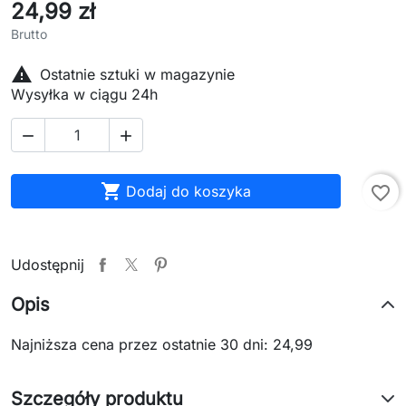
24,99 zł
Brutto

Ostatnie sztuki w magazynie
Wysyłka w ciągu 24h



Dodaj do koszyka
favorite_border
Udostępnij
Opis
Najniższa cena przez ostatnie 30 dni: 24,99
Szczegóły produktu