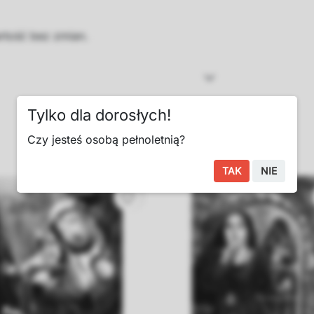
rtość bez zmian.
Tylko dla dorosłych!
Czy jesteś osobą pełnoletnią?
TAK
NIE
favorite_border