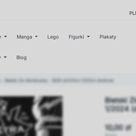
y
Manga
Lego
Figurki
Plakaty
y
Blog
Bielski Zin Komiksowy - BZIK eXXXtra 1/2024 (dodruk)
Bielski 
1/2024 (
10,00 zł
Brutto