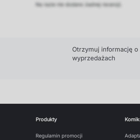
Na razie nie dodano żadnej recenzji.
Otrzymuj informację o
wyprzedażach
Produkty
Komik
Regulamin promocji
Adapt