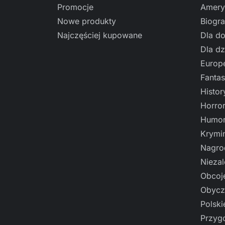
Promocje
Amery
Nowe produkty
Biogra
Najczęściej kupowane
Dla do
Dla dz
Europe
Fantas
Histo
Horro
Humor
Krymi
Nagro
Nieza
Obcoj
Obycz
Polski
Przyg