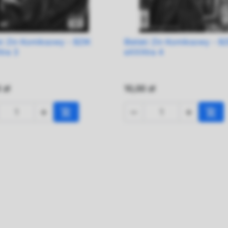
ki Zin Komiksowy - BZIK
Bielski Zin Komiksowy - B

Szybki podgląd

Szybki podgląd
tra 3
eXXXtra 4
 zł
10,00 zł





Dodaj do koszyka
Dod