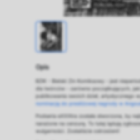
Opis
BZIK - Bielski Zin Komiksowy - jest nieper
dla twórców - zarówno początkujących, jak
publikowania swoich dzieł, artystycznego 
nominację do prestiżowej nagrody w Angou
Podseria eXXXtra została stworzona, by najb
narażone na cenzurę. To tutaj lądują zgłosz
wulgarności. Zostaliście ostrzeżeni!