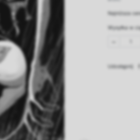
Najniższa cen
Wysyłka w ci

Udostępnij