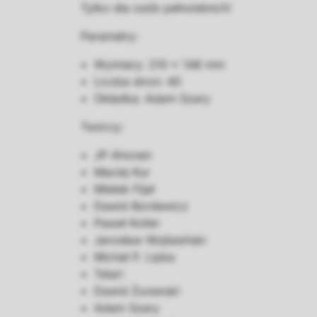
Tylko dla osób pełnoletnich!
Parametry:
Wymiary: 210 x 148 mm
Liczba stron: 40
Okładka: Adam Szary
Twórcy:
JP Ahonen
Maciej Kur
Mietek Fijał
Dawid Bordewicz
Paweł Koller
Jarosław Wojtasiński
Michał P. Lipka
Telari
Dawid Żurawski
Adam Szary