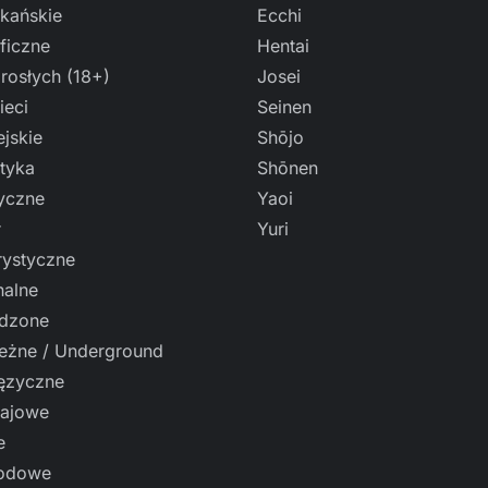
kańskie
Ecchi
ficzne
Hentai
rosłych (18+)
Josei
ieci
Seinen
jskie
Shōjo
tyka
Shōnen
ryczne
Yaoi
r
Yuri
ystyczne
nalne
dzone
leżne / Underground
ęzyczne
ajowe
e
odowe