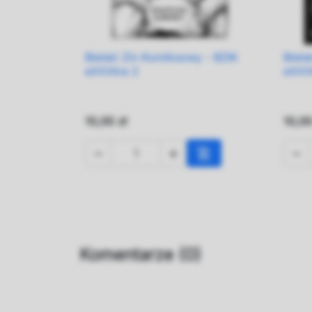
Bielski Zin Komiksowy - BZIK
Biels

Szybki podgląd
eXXXtra 2
eXXX
10,00 zł
10,00




Dodaj do koszyka
Komentarze (0)