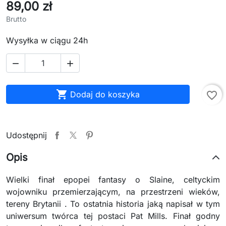
89,00 zł
Brutto
Wysyłka w ciągu 24h



Dodaj do koszyka
favorite_border
Udostępnij
Opis
Wielki finał epopei fantasy o Slaine, celtyckim
wojowniku przemierzającym, na przestrzeni wieków,
tereny Brytanii . To ostatnia historia jaką napisał w tym
uniwersum twórca tej postaci Pat Mills. Finał godny