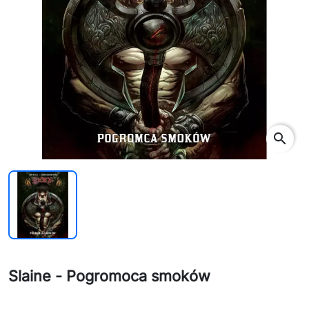
search
Slaine - Pogromoca smoków