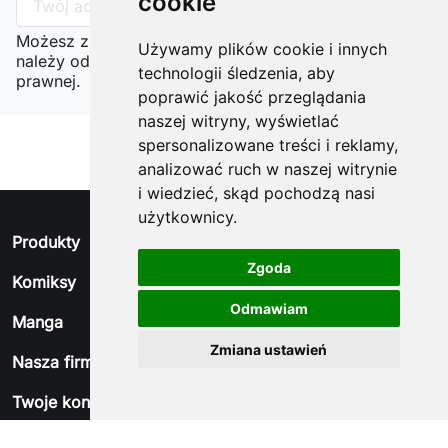
cookie
Możesz zrezygnować w każdej chwili. W tym celu
Używamy plików cookie i innych
należy odnaleźć szczegóły w naszej informacji
technologii śledzenia, aby
prawnej.
poprawić jakość przeglądania
naszej witryny, wyświetlać
spersonalizowane treści i reklamy,
analizować ruch w naszej witrynie
i wiedzieć, skąd pochodzą nasi
użytkownicy.
arrow_drop_down
Produkty
Zgoda
arrow_drop_down
Komiksy
Odmawiam
arrow_drop_down
Manga
Zmiana ustawień
arrow_drop_down
Nasza firma
arrow_drop_down
Twoje konto
arrow_drop_down
Informacja o sklepie