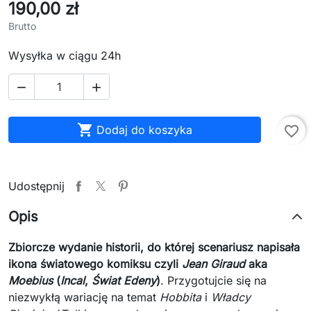
190,00 zł
Brutto
Wysyłka w ciągu 24h



Dodaj do koszyka
favorite_border
Udostępnij
Opis
Zbiorcze wydanie historii, do której scenariusz napisała
ikona światowego komiksu czyli
Jean Giraud
aka
Moebius
(
Incal
,
Świat Edeny
)
. Przygotujcie się na
niezwykłą wariację na temat
Hobbita
i
Władcy