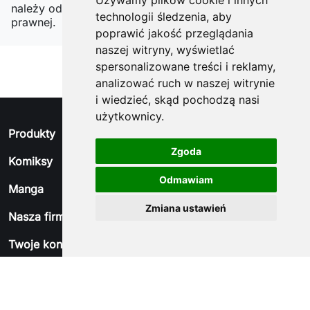
Używamy plików cookie i innych
należy odnaleźć szczegóły w naszej informacji
technologii śledzenia, aby
prawnej.
poprawić jakość przeglądania
naszej witryny, wyświetlać
spersonalizowane treści i reklamy,
analizować ruch w naszej witrynie
i wiedzieć, skąd pochodzą nasi
użytkownicy.
arrow_drop_down
Produkty
Zgoda
arrow_drop_down
Komiksy
Odmawiam
arrow_drop_down
Manga
Zmiana ustawień
arrow_drop_down
Nasza firma
arrow_drop_down
Twoje konto
arrow_drop_down
Informacja o sklepie
© 2026 - Oprogramowanie e-sklepu od PrestaShop™