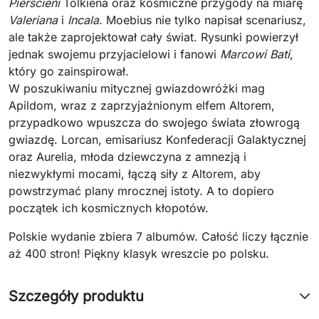
Pierścieni
Tolkiena oraz kosmiczne przygody na miarę
Valeriana
i
Incala
. Moebius nie tylko napisał scenariusz,
ale także zaprojektował cały świat. Rysunki powierzył
jednak swojemu przyjacielowi i fanowi
Marcowi Bati
,
który go zainspirował.
W poszukiwaniu mitycznej gwiazdowróżki mag
Apildom, wraz z zaprzyjaźnionym elfem Altorem,
przypadkowo wpuszcza do swojego świata złowrogą
gwiazdę. Lorcan, emisariusz Konfederacji Galaktycznej
oraz Aurelia, młoda dziewczyna z amnezją i
niezwykłymi mocami, łączą siły z Altorem, aby
powstrzymać plany mrocznej istoty. A to dopiero
początek ich kosmicznych kłopotów.
Polskie wydanie zbiera 7 albumów. Całość liczy łącznie
aż 400 stron! Piękny klasyk wreszcie po polsku.
Szczegóły produktu