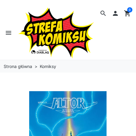
0
search

shopping_cart
menu
Strona główna
Komiksy