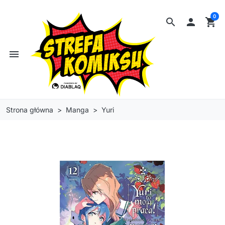
0
search

shopping_cart
menu
Strona główna
Manga
Yuri