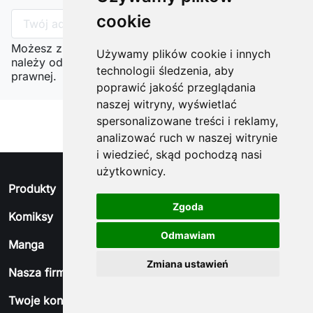
cookie
Możesz zrezygnować w każdej chwili. W tym celu
Używamy plików cookie i innych
należy odnaleźć szczegóły w naszej informacji
technologii śledzenia, aby
prawnej.
poprawić jakość przeglądania
naszej witryny, wyświetlać
spersonalizowane treści i reklamy,
analizować ruch w naszej witrynie
i wiedzieć, skąd pochodzą nasi
użytkownicy.
arrow_drop_down
Produkty
Zgoda
arrow_drop_down
Komiksy
Odmawiam
arrow_drop_down
Manga
Zmiana ustawień
arrow_drop_down
Nasza firma
arrow_drop_down
Twoje konto