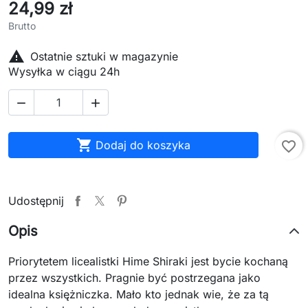
24,99 zł
Brutto

Ostatnie sztuki w magazynie
Wysyłka w ciągu 24h



Dodaj do koszyka
favorite_border
Udostępnij
Opis
Priorytetem licealistki Hime Shiraki jest bycie kochaną
przez wszystkich. Pragnie być postrzegana jako
idealna księżniczka. Mało kto jednak wie, że za tą