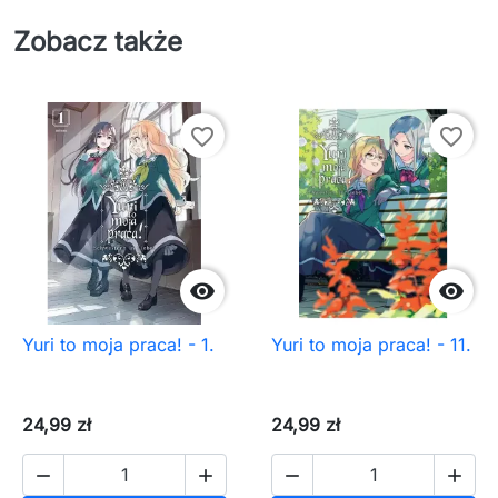
Zobacz także
favorite_border
favorite_border


Yuri to moja praca! - 1.
Yuri to moja praca! - 11.
24,99 zł
24,99 zł



