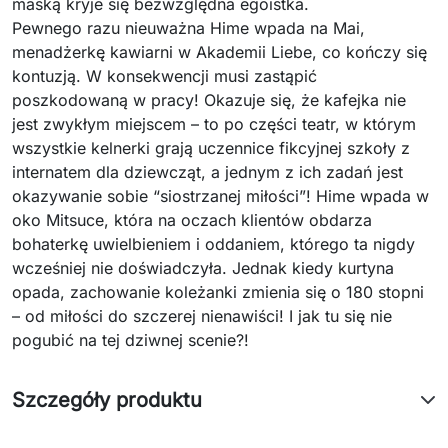
maską kryje się bezwzględna egoistka.
Pewnego razu nieuważna Hime wpada na Mai,
menadżerkę kawiarni w Akademii Liebe, co kończy się
kontuzją. W konsekwencji musi zastąpić
poszkodowaną w pracy! Okazuje się, że kafejka nie
jest zwykłym miejscem – to po części teatr, w którym
wszystkie kelnerki grają uczennice fikcyjnej szkoły z
internatem dla dziewcząt, a jednym z ich zadań jest
okazywanie sobie “siostrzanej miłości”! Hime wpada w
oko Mitsuce, która na oczach klientów obdarza
bohaterkę uwielbieniem i oddaniem, którego ta nigdy
wcześniej nie doświadczyła. Jednak kiedy kurtyna
opada, zachowanie koleżanki zmienia się o 180 stopni
– od miłości do szczerej nienawiści! I jak tu się nie
pogubić na tej dziwnej scenie?!
Szczegóły produktu