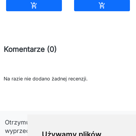
Dodaj do koszyka
Dodaj do ko


Komentarze (0)
Na razie nie dodano żadnej recenzji.
Otrzymuj informację o nowościach i
wyprzedażach
Używamy plików