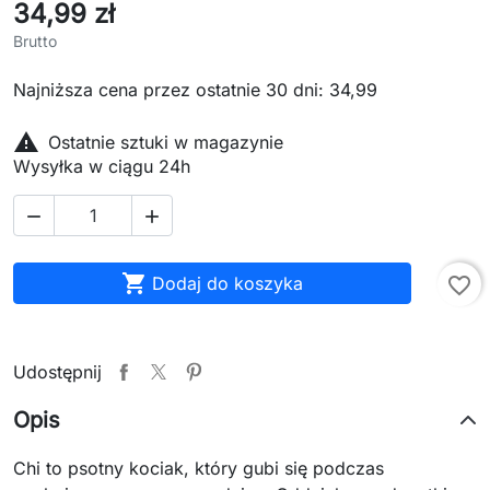
34,99 zł
Brutto
Najniższa cena przez ostatnie 30 dni: 34,99

Ostatnie sztuki w magazynie
Wysyłka w ciągu 24h



Dodaj do koszyka
favorite_border
Udostępnij
Opis
Chi to psotny kociak, który gubi się podczas