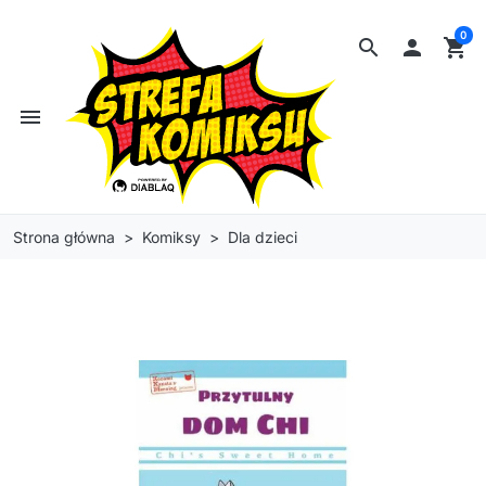
0
search

shopping_cart
menu
Strona główna
Komiksy
Dla dzieci