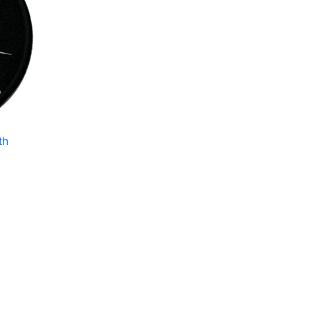
th
aj do koszyka