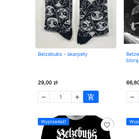
Belzebubs - skarpety
Belze

Szybki podgląd
biorą
29,00 zł
66,60




Dodaj do koszyka
Wyprzedaż!
Wyp
favorite_border