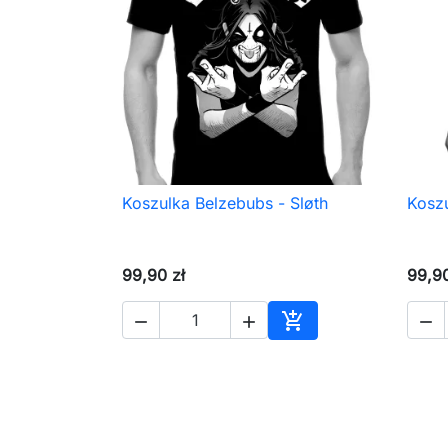
Koszulka Belzebubs - Sløth
Koszu

Szybki podgląd
99,90 zł
99,90




Dodaj do koszyka