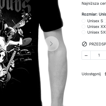
Najniższa cen
Rozmiar: Uni
Unisex S
Unisex XX
Unisex 5X

PRZEDS
Next

Udostępnij