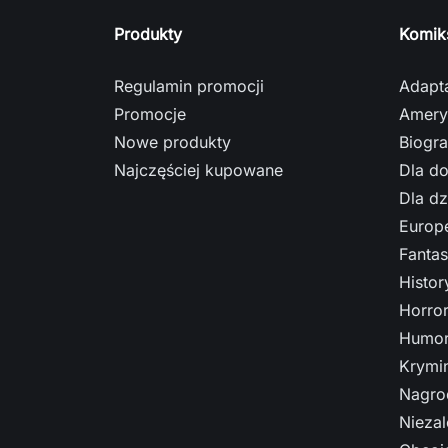
Produkty
Komik
Regulamin promocji
Adapt
Promocje
Amery
Nowe produkty
Biogra
Najczęściej kupowane
Dla do
Dla dz
Europe
Fantas
Histo
Horro
Humor
Krymi
Nagro
Nieza