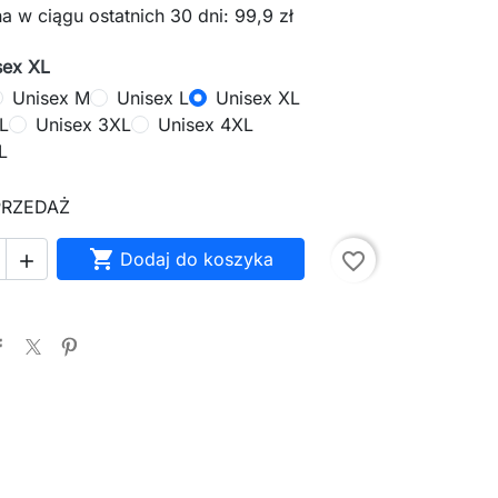
a w ciągu ostatnich 30 dni: 99,9 zł
sex XL
Unisex M
Unisex L
Unisex XL
L
Unisex 3XL
Unisex 4XL
L
PRZEDAŻ

Dodaj do koszyka
favorite_border
