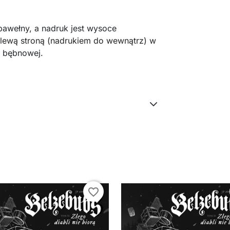
bawełny, a nadruk jest wysoce
 lewą stroną (nadrukiem do wewnątrz) w
e bębnowej.
favorite_border