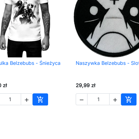
lka Belzebubs - Śnieżyca
Naszywka Belzebubs - Slo

Szybki podgląd

Szybki podgląd
 zł
29,99 zł





Dodaj do koszyka
Dod