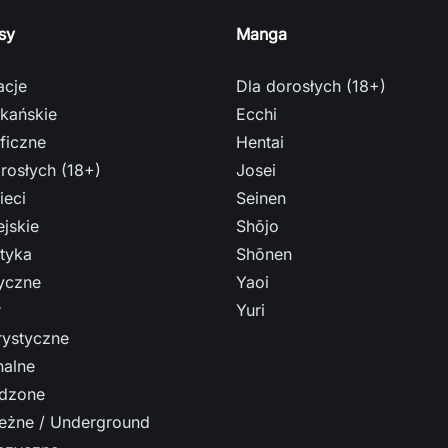
sy
Manga
acje
Dla dorosłych (18+)
kańskie
Ecchi
ficzne
Hentai
rosłych (18+)
Josei
ieci
Seinen
jskie
Shōjo
tyka
Shōnen
ryczne
Yaoi
r
Yuri
ystyczne
nalne
dzone
leżne / Underground