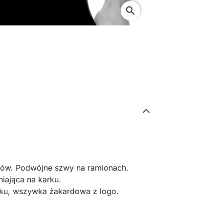
search
wów.
Podwójne szwy na ramionach.
ająca na karku.
rku, wszywka żakardowa z logo.