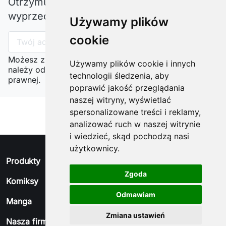
Otrzymuj informację o nowościach i
wyprzedażach
Używamy plików
cookie
Możesz zrezygnować w każdej chwili. W tym celu
Używamy plików cookie i innych
należy odnaleźć szczegóły w naszej informacji
technologii śledzenia, aby
prawnej.
poprawić jakość przeglądania
naszej witryny, wyświetlać
spersonalizowane treści i reklamy,
analizować ruch w naszej witrynie
i wiedzieć, skąd pochodzą nasi
użytkownicy.
arrow_drop_down
Produkty
Zgoda
arrow_drop_down
Komiksy
Odmawiam
arrow_drop_down
Manga
Zmiana ustawień
arrow_drop_down
Nasza firma