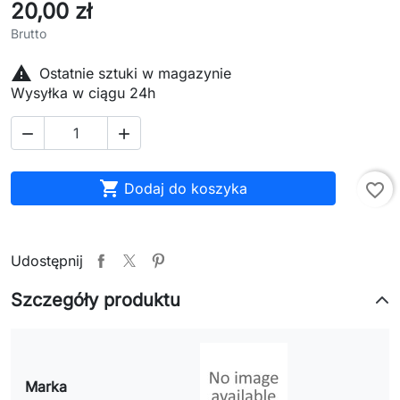
20,00 zł
Brutto

Ostatnie sztuki w magazynie
Wysyłka w ciągu 24h



Dodaj do koszyka
favorite_border
Udostępnij
Szczegóły produktu
Marka