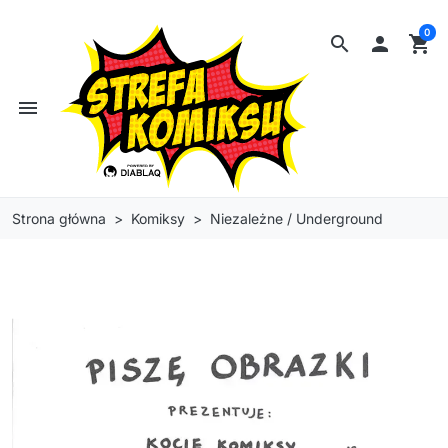
0
search

shopping_cart
menu
Strona główna
Komiksy
Niezależne / Underground