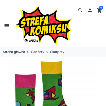
0
search

shopping_cart
menu
Strona główna
Gadżety
Skarpety