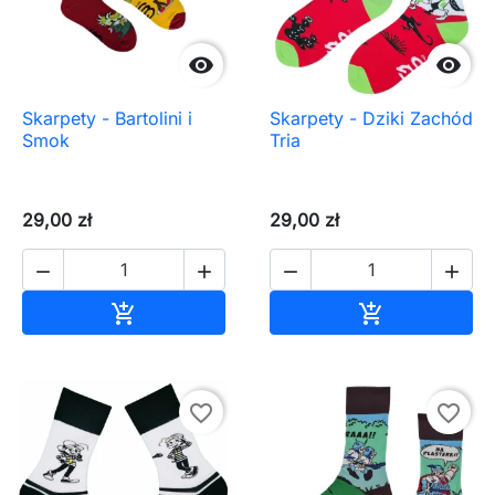


Skarpety - Bartolini i
Skarpety - Dziki Zachód
Smok
Tria
29,00 zł
29,00 zł




Dodaj do koszyka
Dodaj do ko


favorite_border
favorite_border