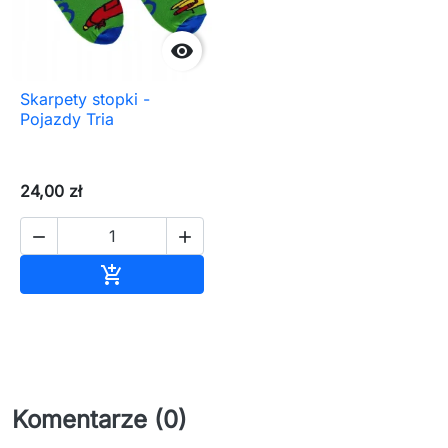

Skarpety stopki -
Pojazdy Tria
24,00 zł


Dodaj do koszyka

Komentarze (0)