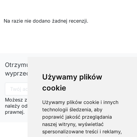
Na razie nie dodano żadnej recenzji.
Otrzymuj informację o nowościach i
wyprzedażach
Używamy plików
cookie
Możesz zrezygnować w każdej chwili. W tym celu
Używamy plików cookie i innych
należy odnaleźć szczegóły w naszej informacji
technologii śledzenia, aby
prawnej.
poprawić jakość przeglądania
naszej witryny, wyświetlać
spersonalizowane treści i reklamy,