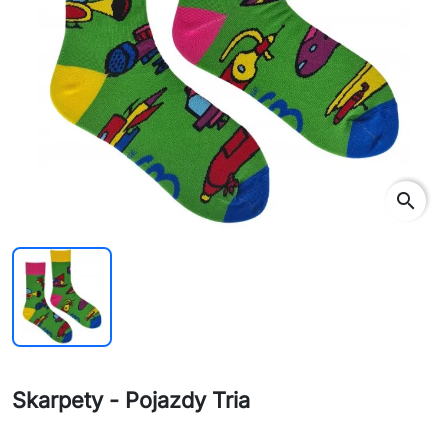
search
Skarpety - Pojazdy Tria