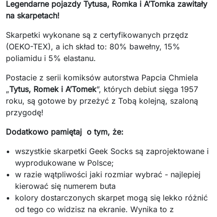
Legendarne pojazdy Tytusa, Romka i A’Tomka zawitały
na skarpetach!
Skarpetki wykonane są z certyfikowanych przędz
(OEKO-TEX), a ich skład to: 80% bawełny, 15%
poliamidu i 5% elastanu.
Postacie z serii komiksów autorstwa Papcia Chmiela
„
Tytus, Romek i A’Tomek
”, których debiut sięga 1957
roku, są gotowe by przeżyć z Tobą kolejną, szaloną
przygodę!
Dodatkowo pamiętaj o tym, że:
wszystkie skarpetki Geek Socks są zaprojektowane i
wyprodukowane w Polsce;
w razie wątpliwości jaki rozmiar wybrać - najlepiej
kierować się numerem buta
kolory dostarczonych skarpet mogą się lekko różnić
od tego co widzisz na ekranie. Wynika to z