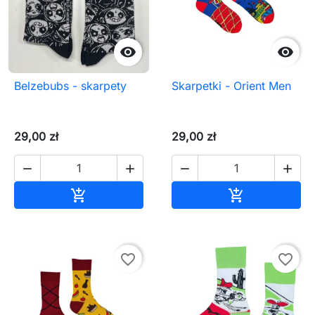


Belzebubs - skarpety
Skarpetki - Orient Men
29,00 zł
29,00 zł




Dodaj do koszyka
Dodaj do ko


favorite_border
favorite_border