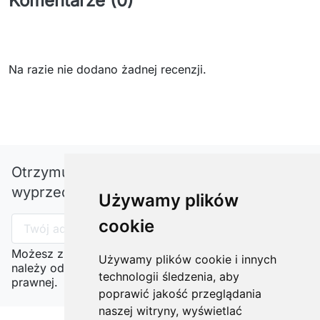
Komentarze (0)
Na razie nie dodano żadnej recenzji.
Otrzymuj informację o nowościach i
wyprzedażach
Używamy plików
cookie
Możesz zrezygnować w każdej chwili. W tym celu
Używamy plików cookie i innych
należy odnaleźć szczegóły w naszej informacji
technologii śledzenia, aby
prawnej.
poprawić jakość przeglądania
naszej witryny, wyświetlać