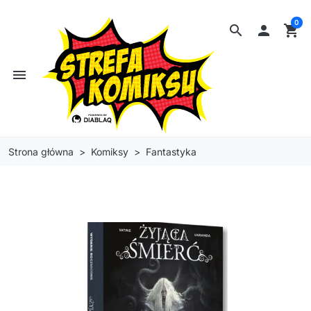
0
search

shopping_cart
menu
Strona główna
Komiksy
Fantastyka