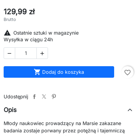
129,99 zł
Brutto

Ostatnie sztuki w magazynie
Wysyłka w ciągu 24h



Dodaj do koszyka
favorite_border
Udostępnij
Opis
Młody naukowiec prowadzący na Marsie zakazane
badania zostaje porwany przez potężną i tajemniczą