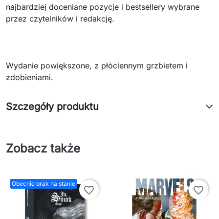
najbardziej doceniane pozycje i bestsellery wybrane
przez czytelników i redakcję.
Wydanie powiększone, z płóciennym grzbietem i
zdobieniami.
Szczegóły produktu
Zobacz także
Obecnie brak na stanie
favorite_border
favorite_border