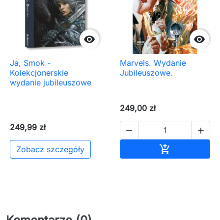


Ja, Smok -
Marvels. Wydanie
Kolekcjonerskie
Jubileuszowe.
wydanie jubileuszowe
249,00 zł
249,99 zł


Dodaj do ko

Zobacz szczegóły