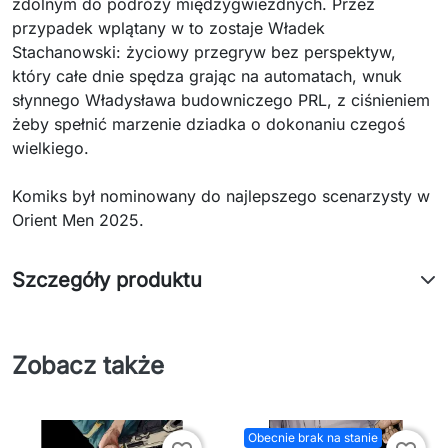
zdolnym do podróży międzygwiezdnych. Przez
przypadek wplątany w to zostaje Władek
Stachanowski: życiowy przegryw bez perspektyw,
który całe dnie spędza grając na automatach, wnuk
słynnego Władysława budowniczego PRL, z ciśnieniem
żeby spełnić marzenie dziadka o dokonaniu czegoś
wielkiego.
Komiks był nominowany do najlepszego scenarzysty w
Orient Men 2025.
Szczegóły produktu
Zobacz także
Obecnie brak na stanie