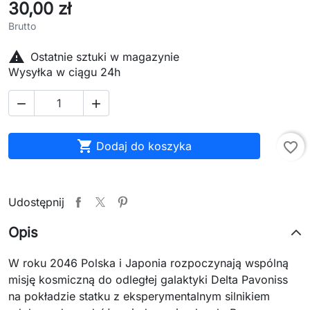
30,00 zł
Brutto

Ostatnie sztuki w magazynie
Wysyłka w ciągu 24h



Dodaj do koszyka
favorite_border
Udostępnij
Opis
W roku 2046 Polska i Japonia rozpoczynają wspólną
misję kosmiczną do odległej galaktyki Delta Pavoniss
na pokładzie statku z eksperymentalnym silnikiem