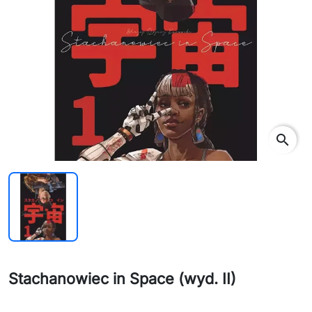
search
Stachanowiec in Space (wyd. II)