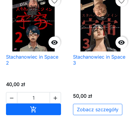
favorite_border
favorite_border


Stachanowiec in Space
Stachanowiec in Space
2
3
40,00 zł
50,00 zł


Dodaj do koszyka

Zobacz szczegóły