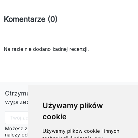
Komentarze (0)
Na razie nie dodano żadnej recenzji.
Otrzymuj informację o nowościach i
wyprzedażach
Używamy plików
cookie
Możesz zrezygnować w każdej chwili. W tym celu
Używamy plików cookie i innych
należy odnaleźć szczegóły w naszej informacji