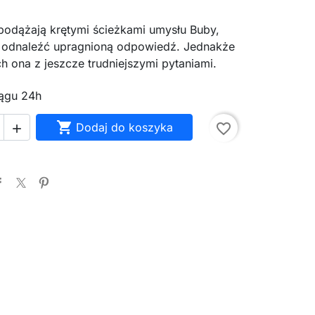
podążają krętymi ścieżkami umysłu Buby,
 odnaleźć upragnioną odpowiedź. Jednakże
h ona z jeszcze trudniejszymi pytaniami.
ągu 24h

Dodaj do koszyka
favorite_border
