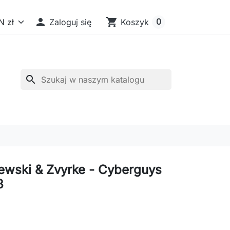

shopping_cart
0
Zaloguj się
Koszyk
search
ewski & Zvyrke - Cyberguys
3