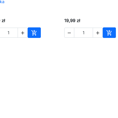
ka
 zł
19,99 zł





Dodaj do koszyka
Dod