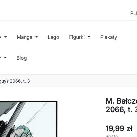
y
Manga
Lego
Figurki
Plakaty
y
Blog
guys 2066, t. 3
M. Bałcz
2066, t. 
19,99 zł
Brutto