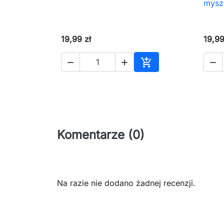
mysz
19,99 zł
19,99




Dodaj do koszyka
Komentarze (0)
Na razie nie dodano żadnej recenzji.