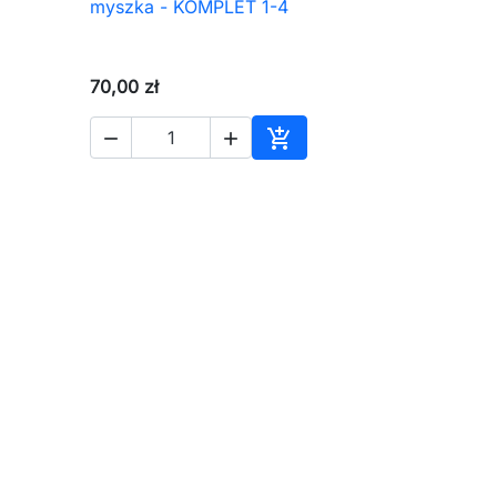
myszka - KOMPLET 1-4
70,00 zł



aj do koszyka
Dodaj do koszyka