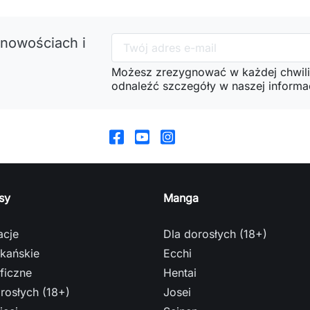
 nowościach i
Możesz zrezygnować w każdej chwili
odnaleźć szczegóły w naszej informac
sy
Manga
acje
Dla dorosłych (18+)
kańskie
Ecchi
ficzne
Hentai
rosłych (18+)
Josei