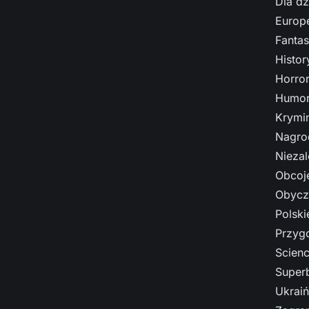
Dla dz
Europe
Fantas
Histo
Horro
Humor
Krymi
Nagro
Nieza
Obcoj
Obycz
Polski
Przyg
Scienc
Super
Ukrai