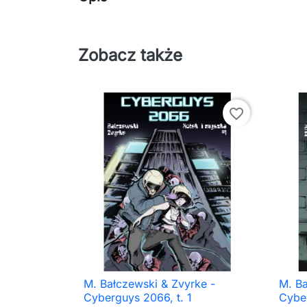
Zobacz także
favorite_border
M. Bałczewski & Zvyrke -
M. Ba

Szybki podgląd
Cyberguys 2066, t. 1
Cyber