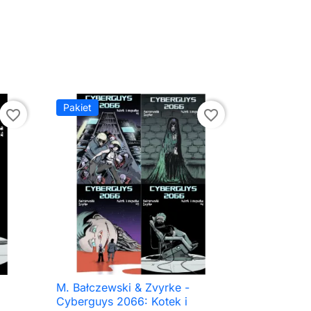
Pakiet
favorite_border
favorite_border
M. Bałczewski & Zvyrke -

Szybki podgląd
Cyberguys 2066: Kotek i