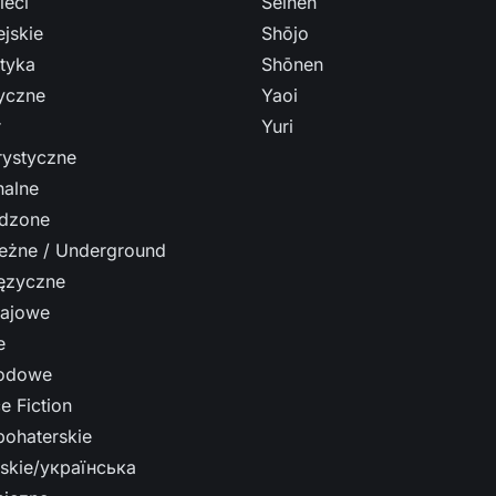
ieci
Seinen
jskie
Shōjo
tyka
Shōnen
ryczne
Yaoi
r
Yuri
ystyczne
nalne
dzone
leżne / Underground
ęzyczne
ajowe
e
odowe
e Fiction
bohaterskie
ńskie/українська