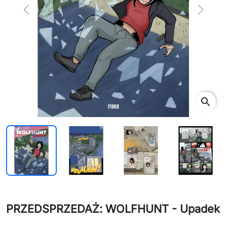
Previous
Next
search
PRZEDSPRZEDAŻ: WOLFHUNT - Upadek