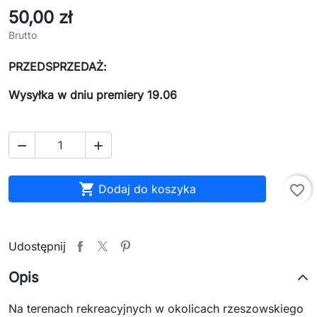
50,00 zł
Brutto
PRZEDSPRZEDAŻ:
Wysyłka w dniu premiery 19.06



Dodaj do koszyka
favorite_border
Udostępnij
Opis
Na terenach rekreacyjnych w okolicach rzeszowskiego