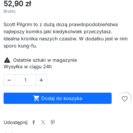
52,90 zł
Brutto
Scott Pilgrim to z dużą dozą prawdopodobieństwa
najlepszy komiks jaki kiedykolwiek przeczytasz.
Idealna kronika naszych czasów. W dodatku jest w nim
sporo kung-fu.

Ostatnie sztuki w magazynie
Wysyłka w ciągu 24h



Dodaj do koszyka
favorite_border
Udostępnij