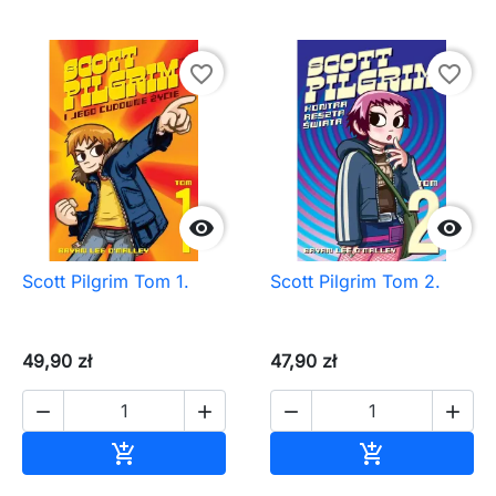
favorite_border
favorite_border


Scott Pilgrim Tom 1.
Scott Pilgrim Tom 2.
49,90 zł
47,90 zł




Dodaj do koszyka
Dodaj do ko

