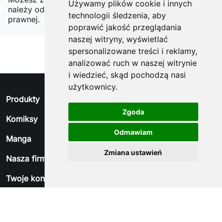
Używamy plików cookie i innych
należy odnaleźć szczegóły w naszej informacji
technologii śledzenia, aby
prawnej.
poprawić jakość przeglądania
naszej witryny, wyświetlać
spersonalizowane treści i reklamy,
analizować ruch w naszej witrynie
i wiedzieć, skąd pochodzą nasi
użytkownicy.
arrow_drop_down
Produkty
Zgoda
arrow_drop_down
Komiksy
Odmawiam
arrow_drop_down
Manga
Zmiana ustawień
arrow_drop_down
Nasza firma
arrow_drop_down
Twoje konto
arrow_drop_down
Informacja o sklepie
© 2026 - Oprogramowanie e-sklepu od PrestaShop™