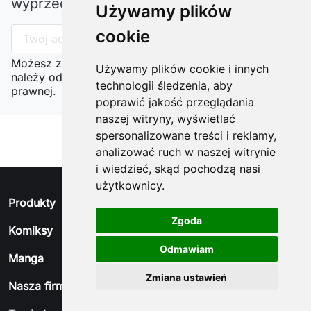
wyprzedażach
Używamy plików
cookie
Możesz zrezygnować w każdej chwili. W tym celu
Używamy plików cookie i innych
należy odnaleźć szczegóły w naszej informacji
technologii śledzenia, aby
prawnej.
poprawić jakość przeglądania
naszej witryny, wyświetlać
spersonalizowane treści i reklamy,
analizować ruch w naszej witrynie
i wiedzieć, skąd pochodzą nasi
użytkownicy.
arrow_drop_down
Produkty
Zgoda
arrow_drop_down
Komiksy
Odmawiam
arrow_drop_down
Manga
Zmiana ustawień
arrow_drop_down
Nasza firma