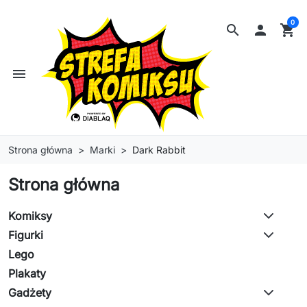
0
search

shopping_cart
menu
Strona główna
Marki
Dark Rabbit
Strona główna
Komiksy
Figurki
Lego
Plakaty
Gadżety