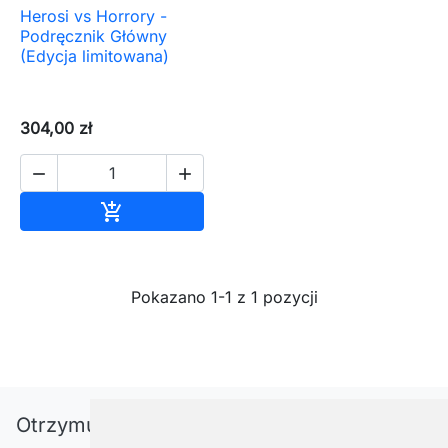
Herosi vs Horrory -
Podręcznik Główny
(Edycja limitowana)
304,00 zł


Dodaj do koszyka

Pokazano 1-1 z 1 pozycji
Otrzymuj informację o nowościach i