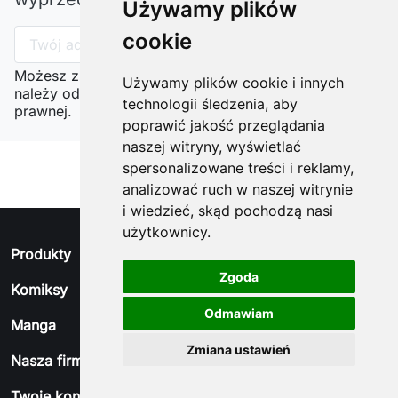
Używamy plików
cookie
Możesz zrezygnować w każdej chwili. W tym celu
Używamy plików cookie i innych
należy odnaleźć szczegóły w naszej informacji
technologii śledzenia, aby
prawnej.
poprawić jakość przeglądania
naszej witryny, wyświetlać
spersonalizowane treści i reklamy,
analizować ruch w naszej witrynie
i wiedzieć, skąd pochodzą nasi
użytkownicy.
arrow_drop_down
Produkty
Zgoda
arrow_drop_down
Komiksy
Odmawiam
arrow_drop_down
Manga
Zmiana ustawień
arrow_drop_down
Nasza firma
arrow_drop_down
Twoje konto