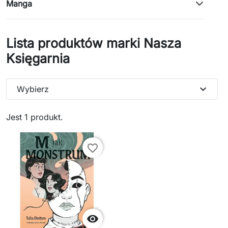
Manga
Lista produktów marki Nasza
Księgarnia
expand_more
Wybierz
Jest 1 produkt.
favorite_border
