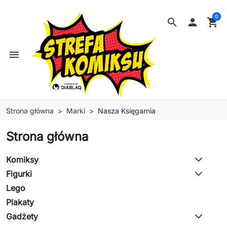
0
search

shopping_cart
menu
Strona główna
Marki
Nasza Księgarnia
Strona główna
Komiksy
Figurki
Lego
Plakaty
Gadżety