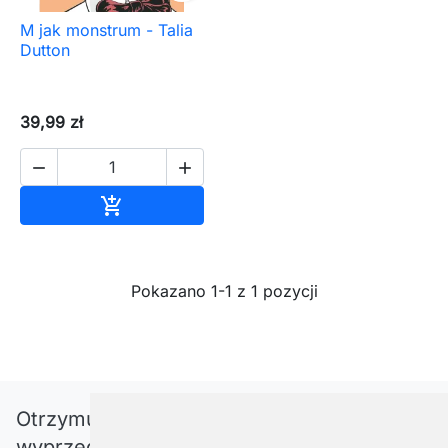
M jak monstrum - Talia
Dutton
39,99 zł


Dodaj do koszyka

Pokazano 1-1 z 1 pozycji
Otrzymuj informację o nowościach i
wyprzedażach