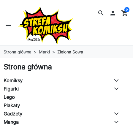
0
search

shopping_cart
menu
Strona główna
Marki
Zielona Sowa
Strona główna
Komiksy
Figurki
Lego
Plakaty
Gadżety
Manga