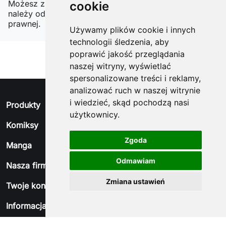
Możesz zrezygnować w każdej chwili. W tym celu
cookie
należy odnaleźć szczegóły w naszej informacji
prawnej.
Używamy plików cookie i innych
technologii śledzenia, aby
poprawić jakość przeglądania
naszej witryny, wyświetlać
spersonalizowane treści i reklamy,
analizować ruch w naszej witrynie
i wiedzieć, skąd pochodzą nasi
arrow_drop_down
Produkty
użytkownicy.
arrow_drop_down
Komiksy
Zgoda
arrow_drop_down
Manga
Odmawiam
arrow_drop_down
Nasza firma
Zmiana ustawień
arrow_drop_down
Twoje konto
arrow_drop_down
Informacja o sklepie
© 2026 - Oprogramowanie e-sklepu od PrestaShop™