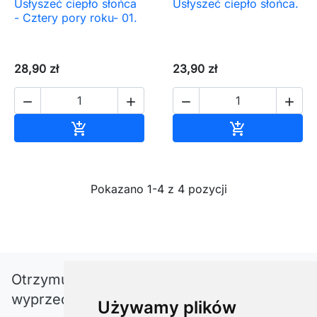
Usłyszeć ciepło słońca
Usłyszeć ciepło słońca.
- Cztery pory roku- 01.
28,90 zł
23,90 zł




Dodaj do koszyka
Dodaj do ko


Pokazano 1-4 z 4 pozycji
Otrzymuj informację o nowościach i
wyprzedażach
Używamy plików