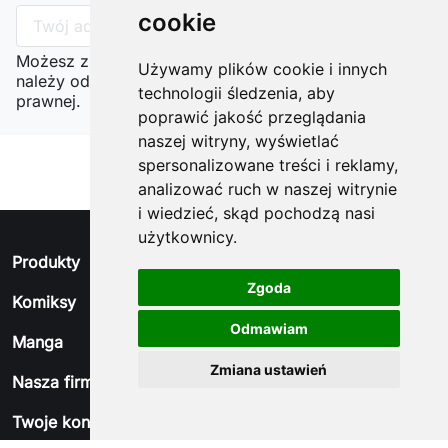
cookie
Możesz zrezygnować w każdej chwili. W tym celu
Używamy plików cookie i innych
należy odnaleźć szczegóły w naszej informacji
technologii śledzenia, aby
prawnej.
poprawić jakość przeglądania
naszej witryny, wyświetlać
spersonalizowane treści i reklamy,
analizować ruch w naszej witrynie
i wiedzieć, skąd pochodzą nasi
użytkownicy.
arrow_drop_down
Produkty
Zgoda
arrow_drop_down
Komiksy
Odmawiam
arrow_drop_down
Manga
Zmiana ustawień
arrow_drop_down
Nasza firma
arrow_drop_down
Twoje konto