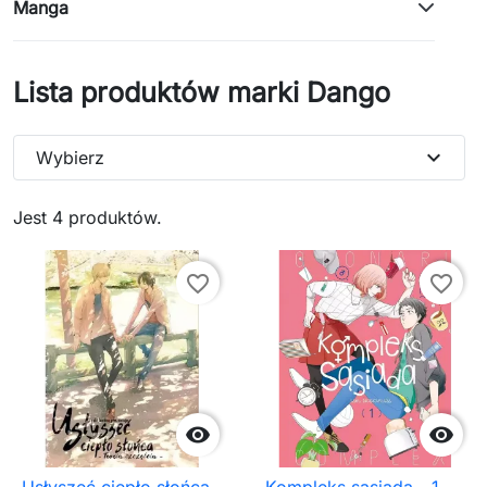
Manga
Lista produktów marki Dango
expand_more
Wybierz
Jest 4 produktów.
favorite_border
favorite_border


Usłyszeć ciepło słońca
Kompleks sąsiada - 1.