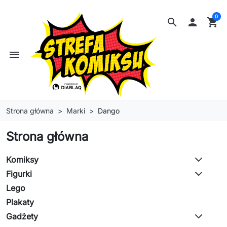
0
search

shopping_cart
menu
Strona główna
Marki
Dango
Strona główna
Komiksy
Figurki
Lego
Plakaty
Gadżety