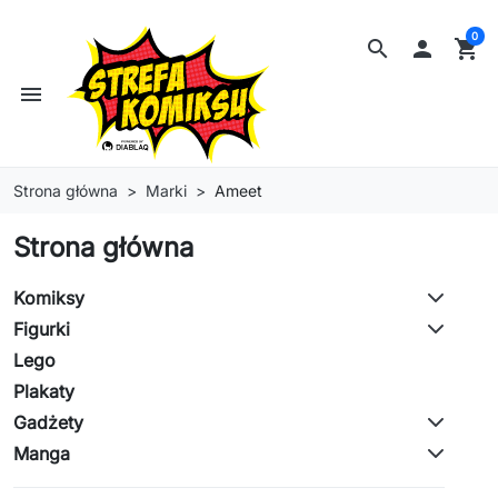
0
search

shopping_cart
menu
Strona główna
Marki
Ameet
Strona główna
Komiksy
Figurki
Lego
Plakaty
Gadżety
Manga