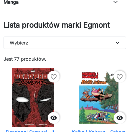
Manga
Lista produktów marki Egmont
expand_more
Wybierz
Jest 77 produktów.
favorite_border
favorite_border


Deadpool Samuraj - 1.
Kajko i Kokosz - Szkoła