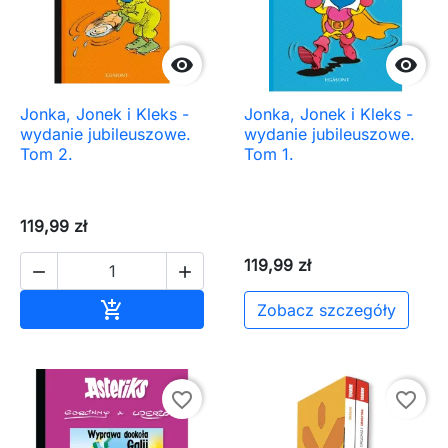


Jonka, Jonek i Kleks -
Jonka, Jonek i Kleks -
wydanie jubileuszowe.
wydanie jubileuszowe.
Tom 2.
Tom 1.
119,99 zł
119,99 zł


Dodaj do koszyka

Zobacz szczegóły
favorite_border
favorite_border