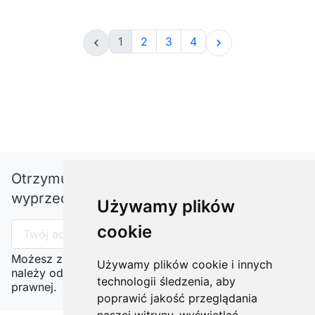
1
2
3
4


Otrzymuj informację o nowościach i
wyprzedażach
Używamy plików
cookie
Możesz zrezygnować w każdej chwili. W tym celu
Używamy plików cookie i innych
należy odnaleźć szczegóły w naszej informacji
technologii śledzenia, aby
prawnej.
poprawić jakość przeglądania