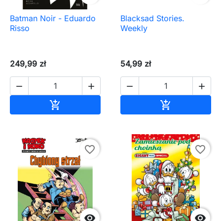
Batman Noir - Eduardo
Blacksad Stories.
Risso
Weekly
249,99 zł
54,99 zł




Dodaj do koszyka
Dodaj do ko


favorite_border
favorite_border

