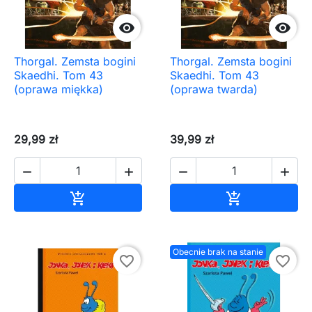


Thorgal. Zemsta bogini
Thorgal. Zemsta bogini
Skaedhi. Tom 43
Skaedhi. Tom 43
(oprawa miękka)
(oprawa twarda)
29,99 zł
39,99 zł




Dodaj do koszyka
Dodaj do ko


Obecnie brak na stanie
favorite_border
favorite_border