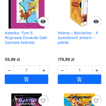


Asteriks. Tom 5.
Inferno i Wolverine - X
Wyprawa Dookoła Galii
żywotów/X śmierci –
(oprawa twarda).
pakiet
59,99 zł
179,99 zł




Dodaj do koszyka
Dodaj do ko


favorite_border
favorite_border