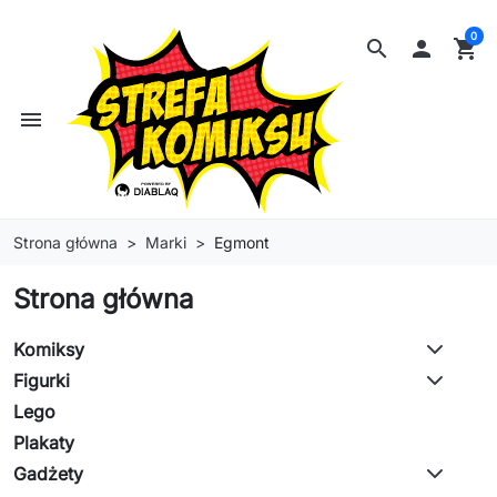
0
search

shopping_cart
menu
Strona główna
Marki
Egmont
Strona główna
Komiksy
Figurki
Lego
Plakaty
Gadżety