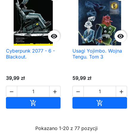


Cyberpunk 2077 - 6 -
Usagi Yojimbo. Wojna
Blackout.
Tengu. Tom 3
39,99 zł
59,99 zł




Dodaj do koszyka
Dodaj do ko


Pokazano 1-20 z 77 pozycji