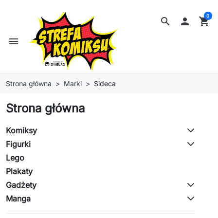
0
search

shopping_cart
menu
Strona główna
Marki
Sideca
Strona główna
Komiksy
Figurki
Lego
Plakaty
Gadżety
Manga