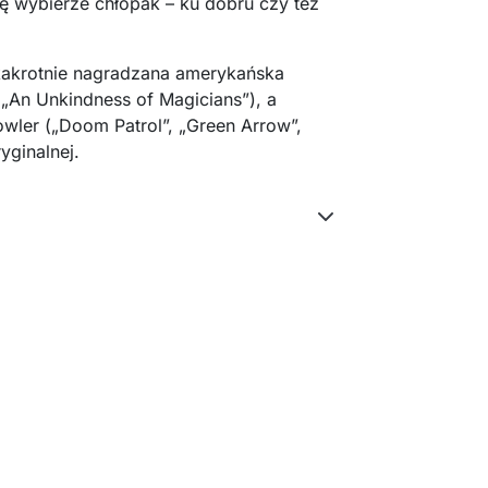
ę wybierze chłopak – ku dobru czy też
ilkakrotnie nagradzana amerykańska
„An Unkindness of Magicians”), a
wler („Doom Patrol”, „Green Arrow”,
yginalnej.