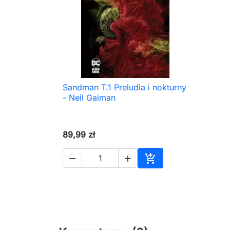
Sandman T.1 Preludia i nokturny

Szybki podgląd
- Neil Gaiman
89,99 zł



Dodaj do koszyka