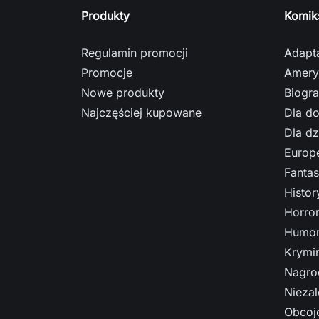
Produkty
Komik
Regulamin promocji
Adapt
Promocje
Amery
Nowe produkty
Biogra
Najczęściej kupowane
Dla do
Dla dz
Europe
Fantas
Histo
Horro
Humor
Krymi
Nagro
Nieza
Obcoj