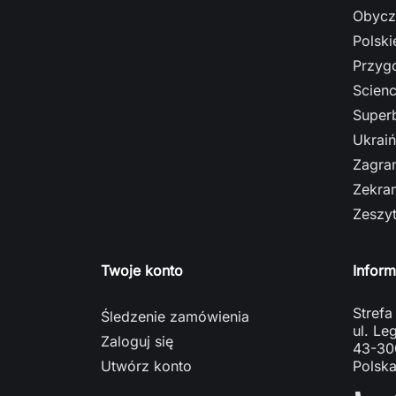
Obycz
Polski
Przyg
Scienc
Super
Ukrai
Zagra
Zekra
Zeszy
Twoje konto
Inform
Strefa
Śledzenie zamówienia
ul. L
Zaloguj się
43-300
Utwórz konto
Polsk