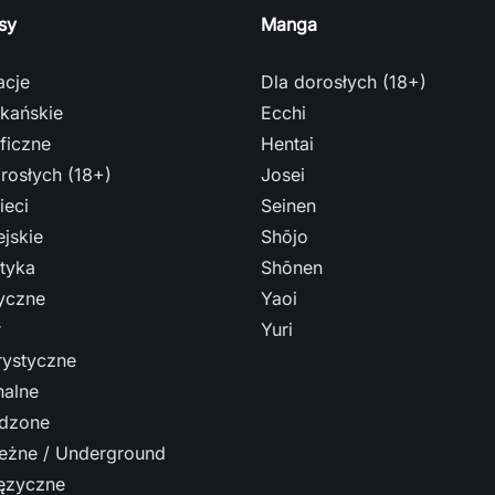
sy
Manga
acje
Dla dorosłych (18+)
kańskie
Ecchi
ficzne
Hentai
rosłych (18+)
Josei
ieci
Seinen
jskie
Shōjo
tyka
Shōnen
ryczne
Yaoi
r
Yuri
ystyczne
nalne
dzone
leżne / Underground
ęzyczne