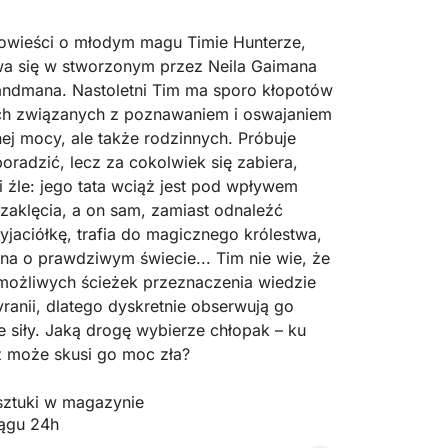
owieści o młodym magu Timie Hunterze,
wa się w stworzonym przez Neila Gaimana
ndmana. Nastoletni Tim ma sporo kłopotów
tych związanych z poznawaniem i oswajaniem
ej mocy, ale także rodzinnych. Próbuje
poradzić, lecz za cokolwiek się zabiera,
 źle: jego tata wciąż jest pod wpływem
zaklęcia, a on sam, zamiast odnaleźć
yjaciółkę, trafia do magicznego królestwa,
na o prawdziwym świecie... Tim nie wie, że
 możliwych ścieżek przeznaczenia wiedzie
ranii, dlatego dyskretnie obserwują go
 siły. Jaką drogę wybierze chłopak – ku
ż może skusi go moc zła?
 sztuki w magazynie
ągu 24h