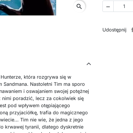
search

Udostępnij
Hunterze, która rozgrywa się w
m Sandmana. Nastoletni Tim ma sporo
znawaniem i oswajaniem swojej potężnej
 nimi poradzić, lecz za cokolwiek się
ż jest pod wpływem otępiającego
ioną przyjaciółkę, trafia do magicznego
ecie... Tim nie wie, że jedna z jego
 krwawej tyranii, dlatego dyskretnie