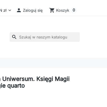

shopping_cart
0
Zaloguj się
Koszyk
search
Uniwersum. Księgi Magii
ie quarto