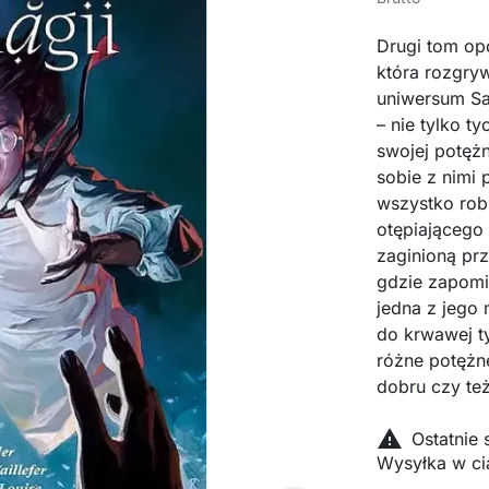
Drugi tom op
która rozgry
uniwersum Sa
– nie tylko 
swojej potężn
sobie z nimi 
wszystko robi
otępiającego 
zaginioną prz
gdzie zapomi
jedna z jego
do krwawej ty
różne potężne
dobru czy te

Ostatnie
Wysyłka w ci