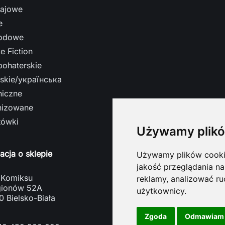
ajowe
e
odowe
e Fiction
bohaterskie
ńskie/українська
niczne
nizowane
tówki
Używamy plikó
acja o sklepie
Używamy plików cookie 
jakość przeglądania na
 Komiksu
reklamy, analizować ru
egionów 52A
użytkownicy.
 Bielsko-Biała
a
Zgoda
Odmawiam