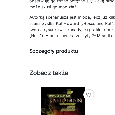
obserwują go różne potężne siły. Jaką drog
może skusi go moc zła?
Autorką scenariusza jest młoda, lecz już k
scenarzystka Kat Howard („Roses and Rot”, 
twórcą rysunków – kanadyjski grafik Tom Fo
„Hulk”). Album zawiera zeszyty 7–13 serii or
Szczegóły produktu
Zobacz także
favorite_border