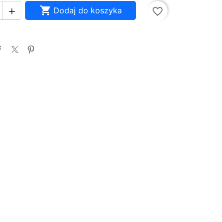

Dodaj do koszyka
favorite_border
