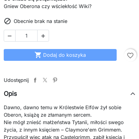
Gniew Oberona czy wściekłość Wiki?

Obecnie brak na stanie



Dodaj do koszyka
favorite_border
Udostępnij
Opis
Dawno, dawno temu w Królestwie Elfów żył sobie
Oberon, książę ze złamanym sercem.
Nie mógł znieść małżeństwa Tytanii, miłości swego
życia, z innym księciem – Claymore'em Grimmem.
Przypuścił więc atak na Castelgrimm, zabił księcia i