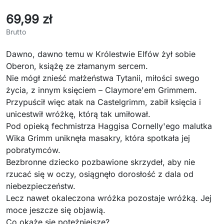
69,99 zł
Brutto
Dawno, dawno temu w Królestwie Elfów żył sobie
Oberon, książę ze złamanym sercem.
Nie mógł znieść małżeństwa Tytanii, miłości swego
życia, z innym księciem – Claymore'em Grimmem.
Przypuścił więc atak na Castelgrimm, zabił księcia i
unicestwił wróżkę, którą tak umiłował.
Pod opieką fechmistrza Haggisa Cornelly'ego malutka
Wika Grimm uniknęła masakry, która spotkała jej
pobratymców.
Bezbronne dziecko pozbawione skrzydeł, aby nie
rzucać się w oczy, osiągnęło dorosłość z dala od
niebezpieczeństw.
Lecz nawet okaleczona wróżka pozostaje wróżką. Jej
moce jeszcze się objawią.
Co okaże się potężniejsze?