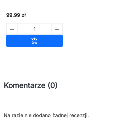
99,99 zł


Dodaj do koszyka

Komentarze (0)
Na razie nie dodano żadnej recenzji.