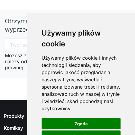
Otrzymuj informację o nowościach i
wyprzedażach
Używamy plików
cookie
Możesz zrezygnować w każdej chwili. W tym celu
Używamy plików cookie i innych
należy odnaleźć szczegóły w naszej informacji
technologii śledzenia, aby
prawnej.
poprawić jakość przeglądania
naszej witryny, wyświetlać
spersonalizowane treści i reklamy,
analizować ruch w naszej witrynie
i wiedzieć, skąd pochodzą nasi
użytkownicy.
arrow_drop_down
Produkty
Zgoda
arrow_drop_down
Komiksy