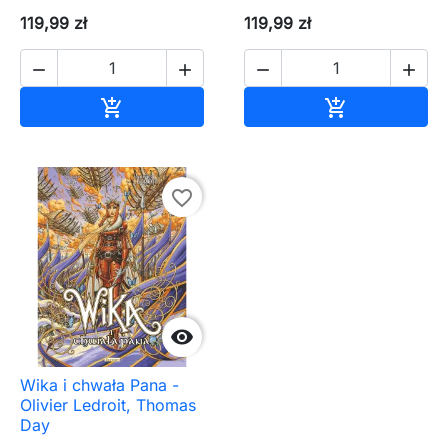
119,99 zł
119,99 zł




Dodaj do koszyka
Dodaj do ko


favorite_border

Wika i chwała Pana -
Olivier Ledroit, Thomas
Day