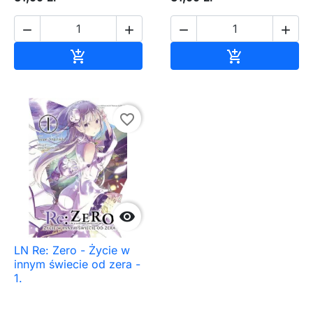




Dodaj do koszyka
Dodaj do ko


favorite_border

LN Re: Zero - Życie w
innym świecie od zera -
1.