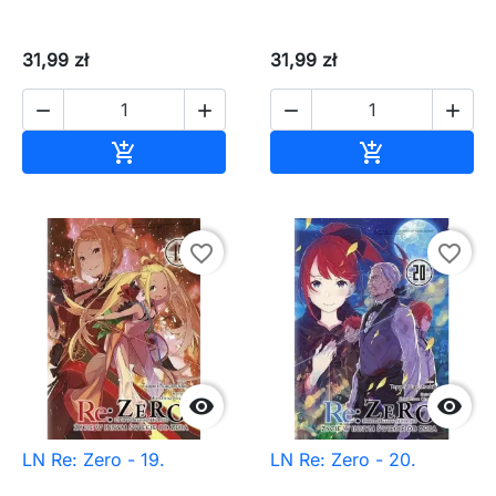
31,99 zł
31,99 zł




Dodaj do koszyka
Dodaj do ko


favorite_border
favorite_border


LN Re: Zero - 19.
LN Re: Zero - 20.