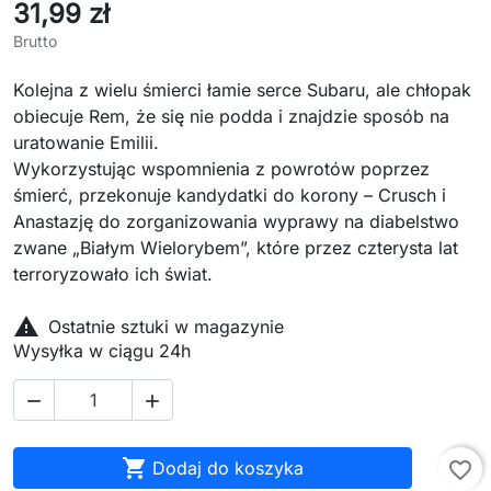
31,99 zł
Brutto
Kolejna z wielu śmierci łamie serce Subaru, ale chłopak
obiecuje Rem, że się nie podda i znajdzie sposób na
uratowanie Emilii.
Wykorzystując wspomnienia z powrotów poprzez
śmierć, przekonuje kandydatki do korony – Crusch i
Anastazję do zorganizowania wyprawy na diabelstwo
zwane „Białym Wielorybem”, które przez czterysta lat
terroryzowało ich świat.

Ostatnie sztuki w magazynie
Wysyłka w ciągu 24h



Dodaj do koszyka
favorite_border