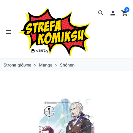
0
search

shopping_cart
menu
Strona główna
Manga
Shōnen