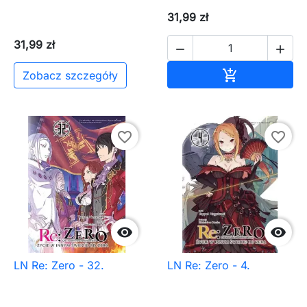
31,99 zł
31,99 zł


Dodaj do ko

Zobacz szczegóły
favorite_border
favorite_border


LN Re: Zero - 32.
LN Re: Zero - 4.