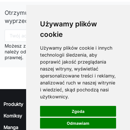
Otrzymuj informację o nowościach i
wyprzedażach
Używamy plików
cookie
Możesz zrezygnować w każdej chwili. W tym celu
Używamy plików cookie i innych
należy odnaleźć szczegóły w naszej informacji
technologii śledzenia, aby
prawnej.
poprawić jakość przeglądania
naszej witryny, wyświetlać
spersonalizowane treści i reklamy,
analizować ruch w naszej witrynie
i wiedzieć, skąd pochodzą nasi
użytkownicy.
arrow_drop_down
Produkty
Zgoda
arrow_drop_down
Komiksy
Odmawiam
arrow_drop_down
Manga