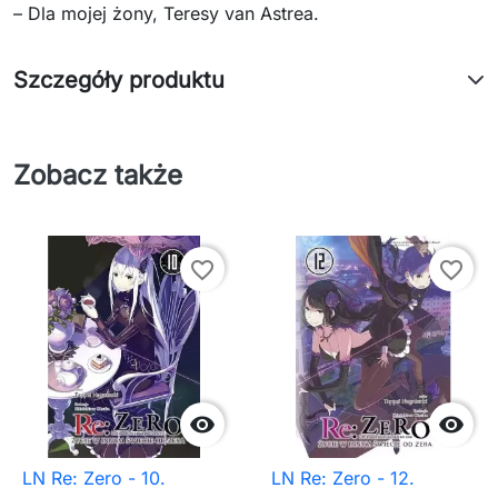
– Dla mojej żony, Teresy van Astrea.
Szczegóły produktu
Zobacz także
favorite_border
favorite_border


LN Re: Zero - 10.
LN Re: Zero - 12.