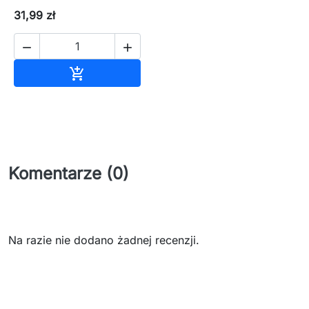
31,99 zł


Dodaj do koszyka

Komentarze (0)
Na razie nie dodano żadnej recenzji.