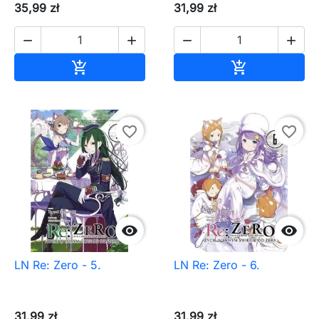
35,99 zł
31,99 zł




Dodaj do koszyka
Dodaj do ko


favorite_border
favorite_border


LN Re: Zero - 5.
LN Re: Zero - 6.
31,99 zł
31,99 zł