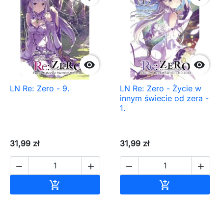


LN Re: Zero - 9.
LN Re: Zero - Życie w
innym świecie od zera -
1.
31,99 zł
31,99 zł




Dodaj do koszyka
Dodaj do ko

