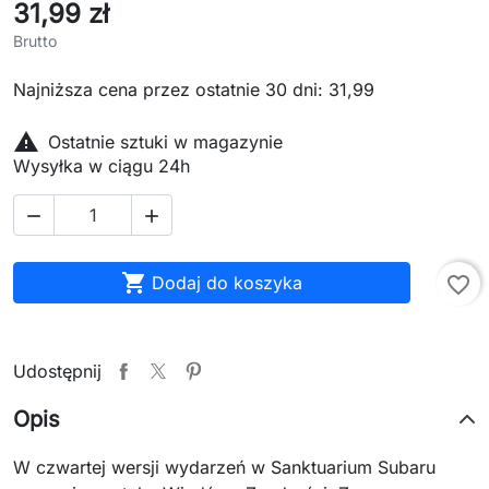
31,99 zł
Brutto
Najniższa cena przez ostatnie 30 dni: 31,99

Ostatnie sztuki w magazynie
Wysyłka w ciągu 24h



Dodaj do koszyka
favorite_border
Udostępnij
Opis
W czwartej wersji wydarzeń w Sanktuarium Subaru