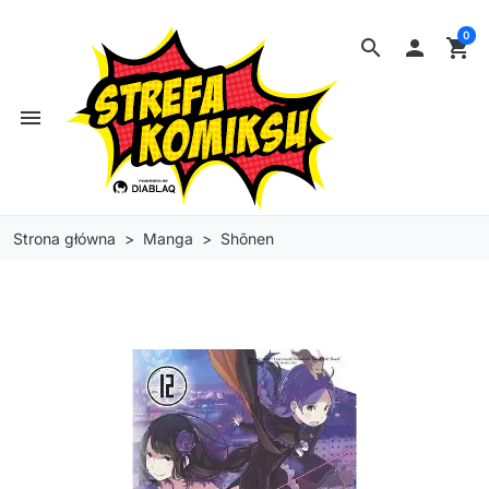
0
search

shopping_cart
menu
Strona główna
Manga
Shōnen