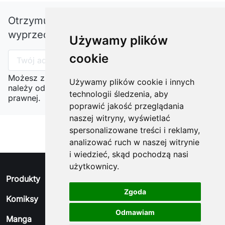
Otrzymuj informację o nowościach i
wyprzedażach
Używamy plików
cookie
Możesz zrezygnować w każdej chwili. W tym celu
Używamy plików cookie i innych
należy odnaleźć szczegóły w naszej informacji
technologii śledzenia, aby
prawnej.
poprawić jakość przeglądania
naszej witryny, wyświetlać
spersonalizowane treści i reklamy,
analizować ruch w naszej witrynie
i wiedzieć, skąd pochodzą nasi
użytkownicy.
arrow_drop_down
Produkty
Zgoda
arrow_drop_down
Komiksy
Odmawiam
arrow_drop_down
Manga