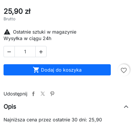
25,90 zł
Brutto

Ostatnie sztuki w magazynie
Wysyłka w ciągu 24h



Dodaj do koszyka
favorite_border
Udostępnij
Opis
Najniższa cena przez ostatnie 30 dni: 25,90