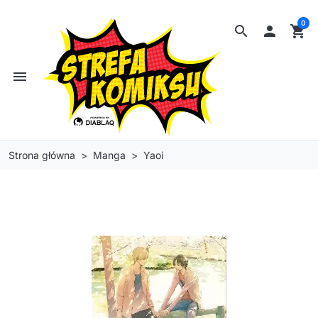
0
search

shopping_cart
menu
Strona główna
Manga
Yaoi