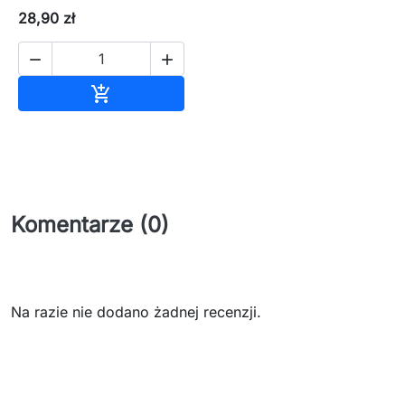
28,90 zł


Dodaj do koszyka

Komentarze (0)
Na razie nie dodano żadnej recenzji.