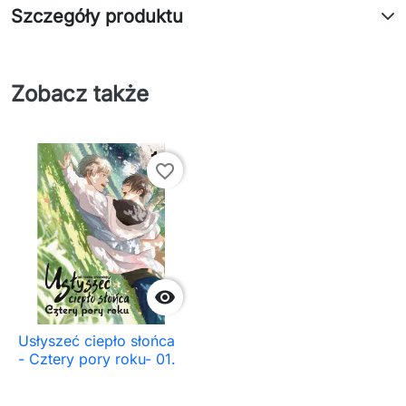
Szczegóły produktu
Zobacz także
favorite_border

Usłyszeć ciepło słońca
- Cztery pory roku- 01.