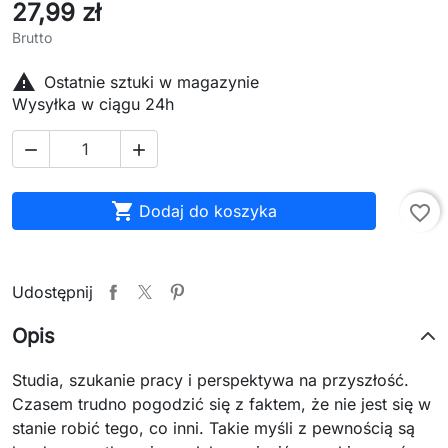
27,99 zł
Brutto

Ostatnie sztuki w magazynie
Wysyłka w ciągu 24h



Dodaj do koszyka
favorite_border
Udostępnij
Opis
Studia, szukanie pracy i perspektywa na przyszłość.
Czasem trudno pogodzić się z faktem, że nie jest się w
stanie robić tego, co inni. Takie myśli z pewnością są