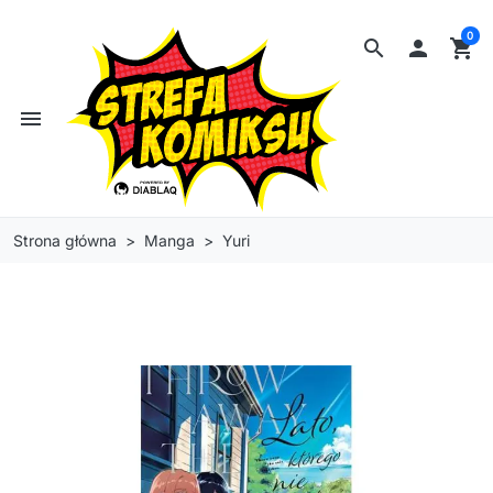
0
search

shopping_cart
menu
Strona główna
Manga
Yuri