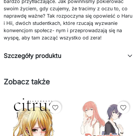
bardzo przytłaczające. Jak powinniśmy pokierować
swoim życiem, gdy czujemy, że tracimy z oczu to, co
naprawdę ważne? Tak rozpoczyna się opowieść o Haru
i Hii, dwóch studentkach, które rzucają wyzwanie
konwencjom społecz- nym i przeprowadzają się na
wyspę, aby tam zacząć wszystko od zera!
Szczegóły produktu
Zobacz także
favorite_border
favorite_border