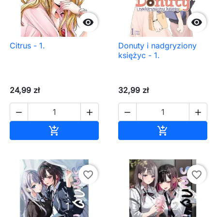


Citrus - 1.
Donuty i nadgryziony
księżyc - 1.
24,99 zł
32,99 zł




Dodaj do koszyka
Dodaj do ko


favorite_border
favorite_border