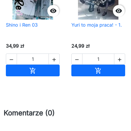


Shino i Ren 03
Yuri to moja praca! - 1.
34,99 zł
24,99 zł




Dodaj do koszyka
Dodaj do ko


Komentarze (0)