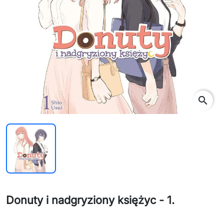
search
Donuty i nadgryziony księżyc - 1.