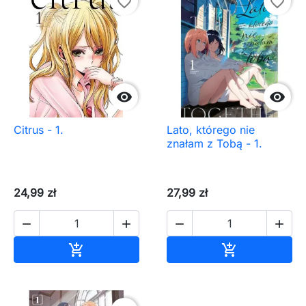
favorite_border
favorite_border


Citrus - 1.
Lato, którego nie
znałam z Tobą - 1.
24,99 zł
27,99 zł




Dodaj do koszyka
Dodaj do ko

