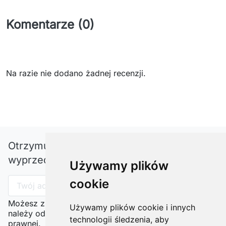
Komentarze (0)
Na razie nie dodano żadnej recenzji.
Otrzymuj informację o nowościach i
wyprzedażach
Używamy plików
cookie
Możesz zrezygnować w każdej chwili. W tym celu
Używamy plików cookie i innych
należy odnaleźć szczegóły w naszej informacji
technologii śledzenia, aby
prawnej.