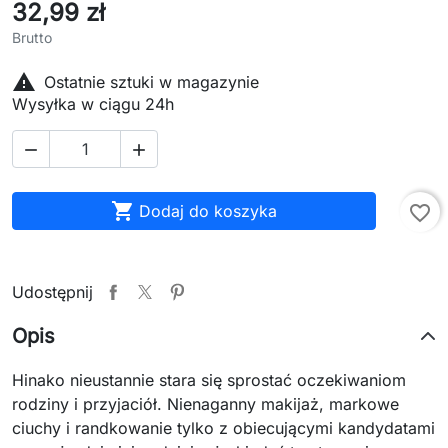
32,99 zł
Brutto

Ostatnie sztuki w magazynie
Wysyłka w ciągu 24h



Dodaj do koszyka
favorite_border
Udostępnij
Opis
Hinako nieustannie stara się sprostać oczekiwaniom
rodziny i przyjaciół. Nienaganny makijaż, markowe
ciuchy i randkowanie tylko z obiecującymi kandydatami