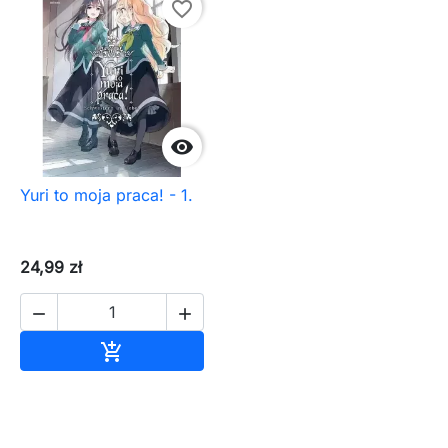
favorite_border

Yuri to moja praca! - 1.
24,99 zł


Dodaj do koszyka
