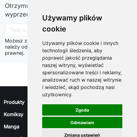
Otrzymuj informację o nowościach i
wyprzedażach
Używamy plików
cookie
Możesz zrezygnować w każdej chwili. W tym celu
Używamy plików cookie i innych
należy odnaleźć szczegóły w naszej informacji
technologii śledzenia, aby
prawnej.
poprawić jakość przeglądania
naszej witryny, wyświetlać
spersonalizowane treści i reklamy,
analizować ruch w naszej witrynie
i wiedzieć, skąd pochodzą nasi
użytkownicy.
arrow_drop_down
Produkty
Zgoda
arrow_drop_down
Komiksy
Odmawiam
arrow_drop_down
Manga
Zmiana ustawień