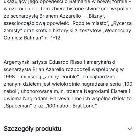
ukazujący jego opowieści o Batmanie w nowej formie –
w czerni i bieli. Tom zbiera historie stworzone wspólnie
ze scenarzystą Brianem Azzarello – „Blizny”,
sześcioczęściową opowieść „Rozbite miasto”, „Rycerza
zemsty” oraz krótkie historyjki z zeszytów „Wednesday
Comics: Batman” nr 1–12.
Argentyński artysta Eduardo Risso i amerykański
scenarzysta Brian Azarello rozpoczęli współpracę w
1998 r. miniserią „Jonny Double”. Ich najbardziej
znanym dziełem jest wielokrotnie nagradzana seria „100
naboi”, uhonorowana m.in. trzema Nagrodami Eisnera i
dwiema Nagrodami Harveya. Inne ich wspólne dzieła to
„Spaceman” oraz „100 naboi. Brat Lono”.
Szczegóły produktu