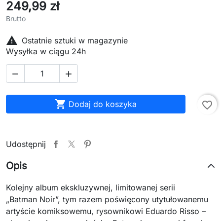
249,99 zł
Brutto

Ostatnie sztuki w magazynie
Wysyłka w ciągu 24h



Dodaj do koszyka
favorite_border
Udostępnij
Opis
Kolejny album ekskluzywnej, limitowanej serii
„Batman Noir”, tym razem poświęcony utytułowanemu
artyście komiksowemu, rysownikowi Eduardo Risso –