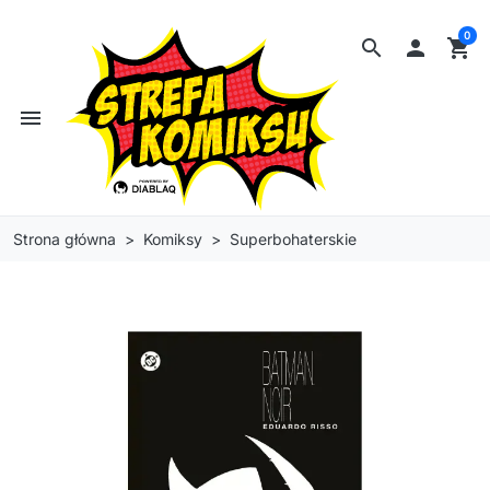
0
search

shopping_cart
menu
Strona główna
Komiksy
Superbohaterskie