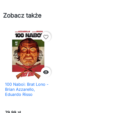
Zobacz także
favorite_border

100 Naboi: Brat Lono -
Brian Azzarello,
Eduardo Risso
79,99 zł